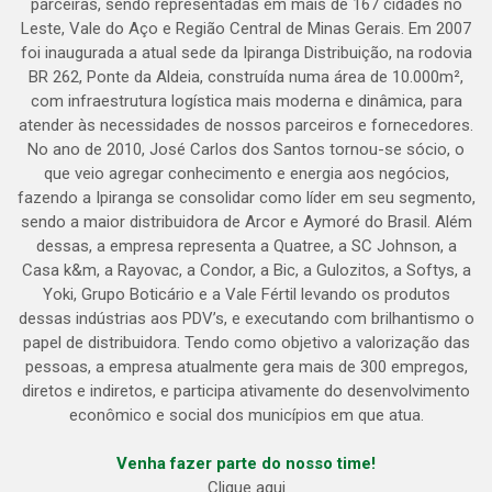
parceiras, sendo representadas em mais de 167 cidades no
Leste, Vale do Aço e Região Central de Minas Gerais. Em 2007
foi inaugurada a atual sede da Ipiranga Distribuição, na rodovia
BR 262, Ponte da Aldeia, construída numa área de 10.000m²,
com infraestrutura logística mais moderna e dinâmica, para
atender às necessidades de nossos parceiros e fornecedores.
No ano de 2010, José Carlos dos Santos tornou-se sócio, o
que veio agregar conhecimento e energia aos negócios,
fazendo a Ipiranga se consolidar como líder em seu segmento,
sendo a maior distribuidora de Arcor e Aymoré do Brasil. Além
dessas, a empresa representa a Quatree, a SC Johnson, a
Casa k&m, a Rayovac, a Condor, a Bic, a Gulozitos, a Softys, a
Yoki, Grupo Boticário e a Vale Fértil levando os produtos
dessas indústrias aos PDV’s, e executando com brilhantismo o
papel de distribuidora. Tendo como objetivo a valorização das
pessoas, a empresa atualmente gera mais de 300 empregos,
diretos e indiretos, e participa ativamente do desenvolvimento
econômico e social dos municípios em que atua.
Venha fazer parte do nosso time!
Clique aqui