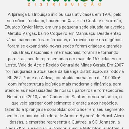
A Ipiranga Distribuição iniciou suas atividades em 1976, pelo
seu sócio-fundador, Laurentino Xavier da Costa e seu irmão,
Eduardo Xavier Neto, em uma pequena sede situada na avenida
Getúlio Vargas, bairro Coqueiro em Manhuaçu. Desde então
várias parcerias foram firmadas, e à medida que os negócios
foram se expandindo, novas sedes foram criadas e grandes
indústrias, nacionais e internacionais, foram se tornando
parceiras, sendo representadas em mais de 167 cidades no
Leste, Vale do Aço e Região Central de Minas Gerais. Em 2007
foi inaugurada a atual sede da Ipiranga Distribuição, na rodovia
BR 262, Ponte da Aldeia, construída numa área de 10.000m²,
com infraestrutura logística mais moderna e dinâmica, para
atender às necessidades de nossos parceiros e fornecedores.
No ano de 2010, José Carlos dos Santos tornou-se sócio, o
que veio agregar conhecimento e energia aos negócios,
fazendo a Ipiranga se consolidar como líder em seu segmento,
sendo a maior distribuidora de Arcor e Aymoré do Brasil. Além
dessas, a empresa representa a Quatree, a SC Johnson, a
Casa k&m, a Rayovac, a Condor, a Bic, a Gulozitos, a Softys, a