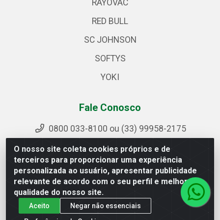
RAYOVAC
RED BULL
SC JOHNSON
SOFTYS
YOKI
Fale Conosco
0800 033-8100 ou (33) 99958-2175
sac@ipirangamg.com.br
O nosso site coleta cookies próprios e de
Acompanhe nossas publicações
terceiros para proporcionar uma experiência
personalizada ao usuário, apresentar publicidade
relevante de acordo com o seu perfil e melhorar a
qualidade do nosso site.
Ipiranga Distribuição LTDA - Avenida Doutor Jorge Hannas,
Aceito
Negar não essenciais
101 - Ponte da Aldeia - Manhuaçu / MG - CEP 36906-440 -
CNPJ 25.310.749/0001-66