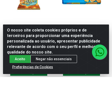
Bala Recheada Arcor Butter
Biscoito Aymoré Maizena
O nosso site coleta cookies próprios e de
Toffees Caramelo Salgado -
Manteiga - 170g
terceiros para proporcionar uma experiência
Contém...
personalizada ao usuário, apresentar publicidade
Código: 9695
Código: 10323
relevante de acordo com o seu perfil e melhorar a
qualidade do nosso site.
Aceito
Negar não essenciais
Preferências de Cookies
MAIS
MAIS
INFORMAÇÕES
INFORMAÇÕES