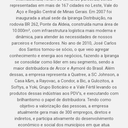
representadas em mais de 167 cidades no Leste, Vale do
Aço e Região Central de Minas Gerais. Em 2007 foi
inaugurada a atual sede da Ipiranga Distribuição, na
rodovia BR 262, Ponte da Aldeia, construída numa área de
10.000m², com infraestrutura logística mais moderna e
dinâmica, para atender às necessidades de nossos
parceiros e fornecedores. No ano de 2010, José Carlos
dos Santos tornou-se sócio, o que veio agregar
conhecimento e energia aos negócios, fazendo a Ipiranga
se consolidar como líder em seu segmento, sendo a
maior distribuidora de Arcor e Aymoré do Brasil. Além
dessas, a empresa representa a Quatree, a SC Johnson, a
Casa k&m, a Rayovac, a Condor, a Bic, a Gulozitos, a
Softys, a Yoki, Grupo Boticário e a Vale Fértil levando os
produtos dessas indústrias aos PDV’s, e executando com
brilhantismo o papel de distribuidora. Tendo como
objetivo a valorização das pessoas, a empresa
atualmente gera mais de 300 empregos, diretos e
indiretos, e participa ativamente do desenvolvimento
econômico e social dos municípios em que atua.