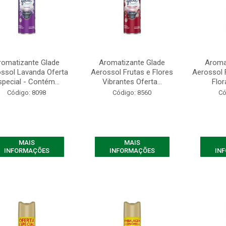
romatizante Glade
Aromatizante Glade
Aroma
ssol Lavanda Oferta
Aerossol Frutas e Flores
Aerossol 
special - Contém...
Vibrantes Oferta...
Flor
Código: 8098
Código: 8560
Có
MAIS
MAIS
INFORMAÇÕES
INFORMAÇÕES
IN