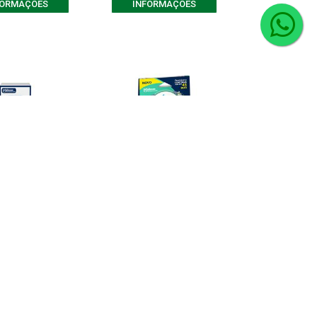
FORMAÇÕES
INFORMAÇÕES
sor Fresh Flowers
Glade Difusor de Aromas
ontém 100ml
Frescor de Águas Florais -
Contém 10...
digo: 9960
Código: 9224