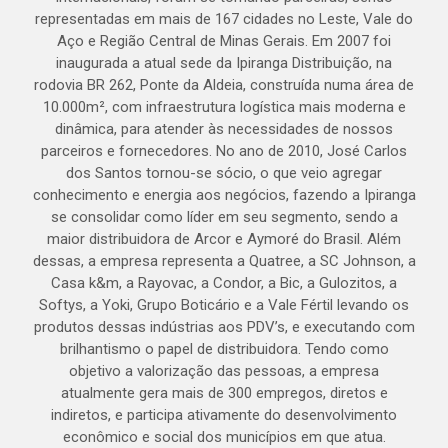
representadas em mais de 167 cidades no Leste, Vale do
Aço e Região Central de Minas Gerais. Em 2007 foi
inaugurada a atual sede da Ipiranga Distribuição, na
rodovia BR 262, Ponte da Aldeia, construída numa área de
10.000m², com infraestrutura logística mais moderna e
dinâmica, para atender às necessidades de nossos
parceiros e fornecedores. No ano de 2010, José Carlos
dos Santos tornou-se sócio, o que veio agregar
conhecimento e energia aos negócios, fazendo a Ipiranga
se consolidar como líder em seu segmento, sendo a
maior distribuidora de Arcor e Aymoré do Brasil. Além
dessas, a empresa representa a Quatree, a SC Johnson, a
Casa k&m, a Rayovac, a Condor, a Bic, a Gulozitos, a
Softys, a Yoki, Grupo Boticário e a Vale Fértil levando os
produtos dessas indústrias aos PDV’s, e executando com
brilhantismo o papel de distribuidora. Tendo como
objetivo a valorização das pessoas, a empresa
atualmente gera mais de 300 empregos, diretos e
indiretos, e participa ativamente do desenvolvimento
econômico e social dos municípios em que atua.