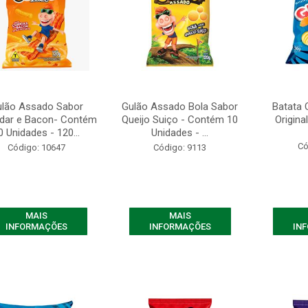
lão Assado Sabor
Gulão Assado Bola Sabor
Batata 
dar e Bacon- Contém
Queijo Suiço - Contém 10
Origina
0 Unidades - 120...
Unidades - ...
Có
Código: 10647
Código: 9113
MAIS
MAIS
INFORMAÇÕES
INFORMAÇÕES
IN