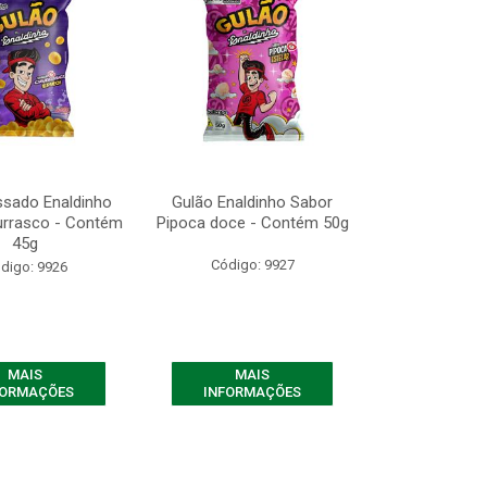
ssado Enaldinho
Gulão Enaldinho Sabor
urrasco - Contém
Pipoca doce - Contém 50g
45g
Código: 9927
digo: 9926
MAIS
MAIS
FORMAÇÕES
INFORMAÇÕES