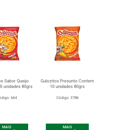
os Sabor Queijo
Gulozitos Presunto Contem
0 unidades 80grs
10 unidades 80grs
ódigo: 664
Código: 3786
MAIS
MAIS