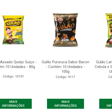
 Assado Queijo Suiço -
Gulão Pururuca Sabor Bacon
Gulão La
ém 10 Unidades - 80g
- Contém 10 Unidades -
Cebola e 
100g
U
Código: 10197
Código: 9117
Có
MAIS
MAIS
INFORMAÇÕES
INFORMAÇÕES
IN