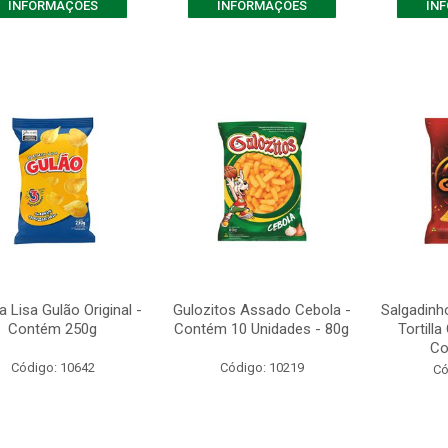
INFORMAÇÕES
INFORMAÇÕES
IN
a Lisa Gulão Original -
Gulozitos Assado Cebola -
Salgadinh
Contém 250g
Contém 10 Unidades - 80g
Tortill
Co
Código: 10642
Código: 10219
Có