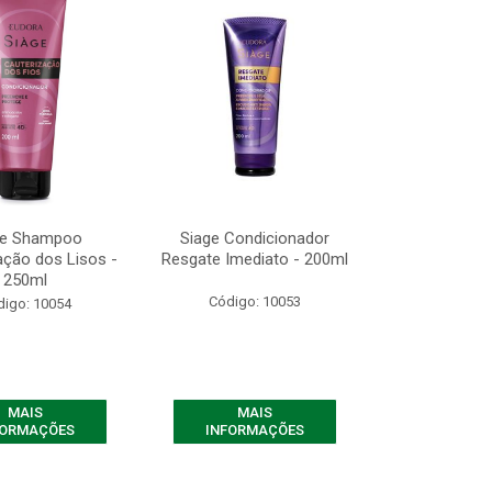
ge Shampoo
Siage Condicionador
ação dos Lisos -
Resgate Imediato - 200ml
250ml
Código: 10053
digo: 10054
MAIS
MAIS
FORMAÇÕES
INFORMAÇÕES