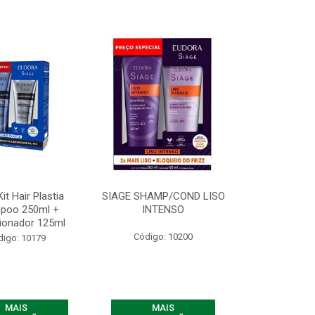
it Hair Plastia
SIAGE SHAMP/COND LISO
poo 250ml +
INTENSO
ionador 125ml
Código: 10200
digo: 10179
MAIS
MAIS