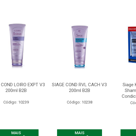
 COND LOIRO EXPT V3
SIAGE COND RVL CACH V3
Siage K
200ml B2B
200ml B2B
Sham
Condic
Código: 10239
Código: 10238
Có
MAIS
MAIS