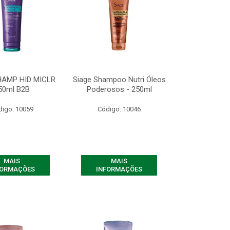
HAMP HID MICLR
Siage Shampoo Nutri Óleos
50ml B2B
Poderosos - 250ml
digo: 10059
Código: 10046
MAIS
MAIS
FORMAÇÕES
INFORMAÇÕES