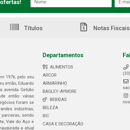
ofertas!
Títulos
Notas Fiscais
Departamentos
Fa
ALIMENTOS
(33
ARCOR
 em 1976, pelo seu
seu irmão, Eduardo
ARMARINHO
sac
 avenida Getúlio
BAGLEY-AYMORE
de então várias
BEBIDAS
nos
negócios foram se
BELEZA
ndes indústrias,
 parceiras, sendo
BIC
te, Vale do Aço e
CASA E DECORAÇÃO
naugurada a atual