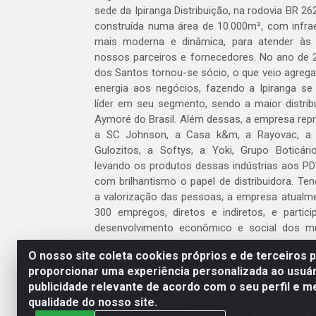
sede da Ipiranga Distribuição, na rodovia BR 262
construída numa área de 10.000m², com infraes
mais moderna e dinâmica, para atender às
nossos parceiros e fornecedores. No ano de 
dos Santos tornou-se sócio, o que veio agreg
energia aos negócios, fazendo a Ipiranga se
líder em seu segmento, sendo a maior distrib
Aymoré do Brasil. Além dessas, a empresa repr
a SC Johnson, a Casa k&m, a Rayovac, a C
Gulozitos, a Softys, a Yoki, Grupo Boticári
levando os produtos dessas indústrias aos PD
com brilhantismo o papel de distribuidora. Te
a valorização das pessoas, a empresa atualm
300 empregos, diretos e indiretos, e partic
desenvolvimento econômico e social dos m
atua.
O nosso site coleta cookies próprios e de terceiros 
proporcionar uma experiência personalizada ao usuár
Venha fazer parte do nosso time!
publicidade relevante de acordo com o seu perfil e m
Clique aqui
qualidade do nosso site.