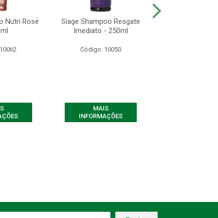
 Nutri Rosé
Siage Shampoo Resgate
Siage Shampo
0ml
Imediato - 250ml
Therapy - 2
 10062
Código: 10050
Código: 10
S
MAIS
MAIS
AÇÕES
INFORMAÇÕES
INFORMAÇ