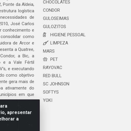
CHOCOLATES
, Ponte da Aldeia,
CONDOR
trutura logística
 necessidades de
GULOSEIMAS
2010, José Carlos
GULOZITOS
ar conhecimento e
HIGIENE PESSOAL
 consolidar como
uidora de Arcor e
LIMPEZA
esenta a Quatree,
MARS
ondor, a Bic, a
PET
o e a Vale Fértil
RAYOVAC
V’s, e executando
ndo como objetivo
RED BULL
ente gera mais de
SC JOHNSON
ipa ativamente do
SOFTYS
unicípios em que
YOKI
para
io, apresentar
elhorar a