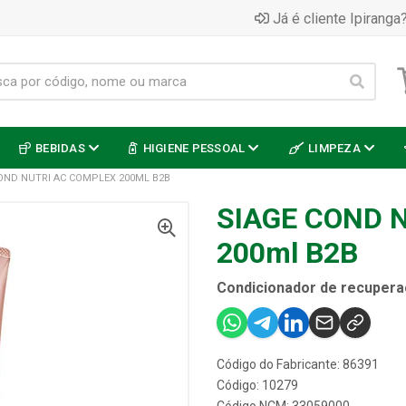
Já é cliente Ipiranga?
BEBIDAS
HIGIENE PESSOAL
LIMPEZA
OND NUTRI AC COMPLEX 200ML B2B
SIAGE COND 
200ml B2B
Condicionador de recuperaç
Código do Fabricante: 86391
Código: 10279