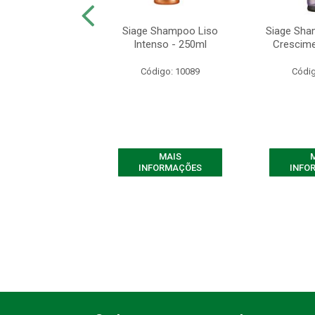
 Condicionador
Siage Shampoo Liso
Siage Sha
a Crescimento -
Intenso - 250ml
Crescime
200ml
Código: 10089
Códig
digo: 10055
MAIS
MAIS
FORMAÇÕES
INFORMAÇÕES
INFO