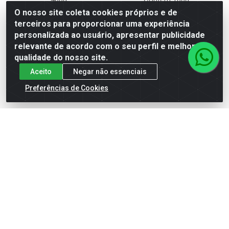
Código: 9573
Código: 3145
O nosso site coleta cookies próprios e de
terceiros para proporcionar uma experiência
personalizada ao usuário, apresentar publicidade
relevante de acordo com o seu perfil e melhorar a
qualidade do nosso site.
MAIS
MAIS
INFORMAÇÕES
INFORMAÇÕES
Aceito
Negar não essenciais
Preferências de Cookies
Cadastre-se para receber nossas ofertas!