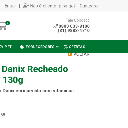
|
 - Entrar
Não é cliente Ipiranga? - Cadastrar
Fale Conosco
0
0800 033-8100
(31) 9883-4710
PET
FORNECEDORES
OFERTAS
VOLTAR
r Danix Recheado
- 130g
o Danix enriquecido com vitaminas.
958