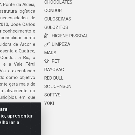
CHOCOLATES
, Ponte da Aldeia,
CONDOR
trutura logística
 necessidades de
GULOSEIMAS
2010, José Carlos
GULOZITOS
ar conhecimento e
HIGIENE PESSOAL
 consolidar como
uidora de Arcor e
LIMPEZA
esenta a Quatree,
MARS
ondor, a Bic, a
PET
o e a Vale Fértil
RAYOVAC
V’s, e executando
ndo como objetivo
RED BULL
ente gera mais de
SC JOHNSON
ipa ativamente do
SOFTYS
unicípios em que
YOKI
para
io, apresentar
elhorar a