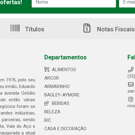
ofertas!
Títulos
Notas Fiscais
Departamentos
Fa
ALIMENTOS
(33
ARCOR
 em 1976, pelo seu
seu irmão, Eduardo
ARMARINHO
sac
 avenida Getúlio
BAGLEY-AYMORE
de então várias
BEBIDAS
nos
negócios foram se
BELEZA
ndes indústrias,
 parceiras, sendo
BIC
te, Vale do Aço e
CASA E DECORAÇÃO
naugurada a atual