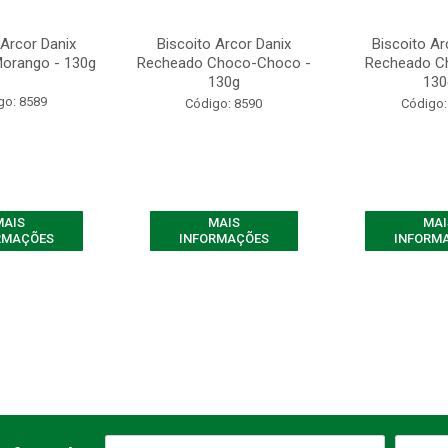
 Arcor Danix
Biscoito Arcor Danix
Biscoito Ar
orango - 130g
Recheado Choco-Choco -
Recheado Ch
130g
130
go: 8589
Código: 8590
Código:
MAIS
MAIS
MAI
RMAÇÕES
INFORMAÇÕES
INFORM