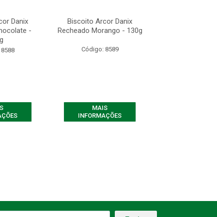
cor Danix
Biscoito Arcor Danix
Biscoito Arco
ocolate -
Recheado Morango - 130g
Recheado Choco
g
130g
Código: 8589
 8588
Código: 85
S
MAIS
MAIS
AÇÕES
INFORMAÇÕES
INFORMAÇ