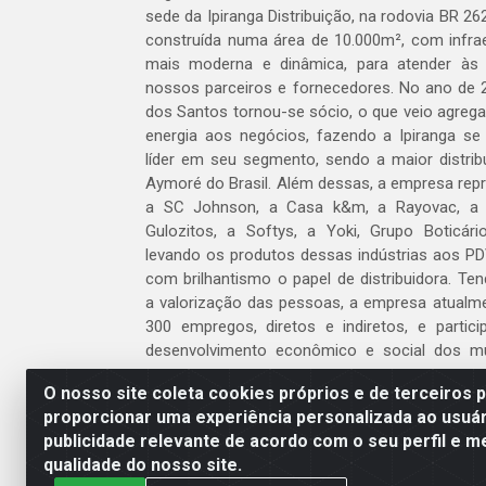
sede da Ipiranga Distribuição, na rodovia BR 262
construída numa área de 10.000m², com infraes
mais moderna e dinâmica, para atender às
nossos parceiros e fornecedores. No ano de 
dos Santos tornou-se sócio, o que veio agreg
energia aos negócios, fazendo a Ipiranga se
líder em seu segmento, sendo a maior distrib
Aymoré do Brasil. Além dessas, a empresa repr
a SC Johnson, a Casa k&m, a Rayovac, a C
Gulozitos, a Softys, a Yoki, Grupo Boticári
levando os produtos dessas indústrias aos PD
com brilhantismo o papel de distribuidora. Te
a valorização das pessoas, a empresa atualm
300 empregos, diretos e indiretos, e partic
desenvolvimento econômico e social dos m
atua.
O nosso site coleta cookies próprios e de terceiros 
proporcionar uma experiência personalizada ao usuár
Venha fazer parte do nosso time!
publicidade relevante de acordo com o seu perfil e m
Clique aqui
qualidade do nosso site.