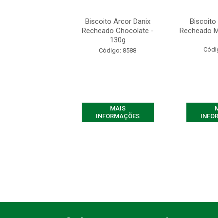
to Arcor Danix
Biscoito Arcor Danix
Biscoito
o Choco-Choco -
Recheado Chocolate -
Recheado M
130g
130g
Códi
ódigo: 8590
Código: 8588
MAIS
MAIS
FORMAÇÕES
INFORMAÇÕES
INFO