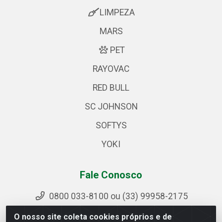
LIMPEZA
MARS
PET
RAYOVAC
RED BULL
SC JOHNSON
SOFTYS
YOKI
Fale Conosco
0800 033-8100 ou (33) 99958-2175
sac@ipirangamg.com.br
O nosso site coleta cookies próprios e de