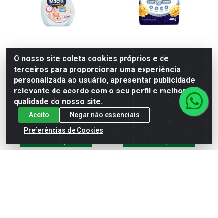
AMACIANTE VIDA MACIA
LAVA ROUPAS AMACITEL
O nosso site coleta cookies próprios e de
GLICERINA E ALGODÃO -
TOQUE DE POESIA - 400G
terceiros para proporcionar uma experiência
500 ML
personalizada ao usuário, apresentar publicidade
Código: 10861
Código: 10761
relevante de acordo com o seu perfil e melhorar a
qualidade do nosso site.
Aceito
Negar não essenciais
Preferências de Cookies
MAIS
MAIS
INFORMAÇÕES
INFORMAÇÕES