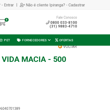
|
 - Entrar
Não é cliente Ipiranga? - Cadastrar
Fale Conosco
0
0800 033-8100
(31) 9883-4710
PET
FORNECEDORES
OFERTAS
VOLTAR
VIDA MACIA - 500
896040701389