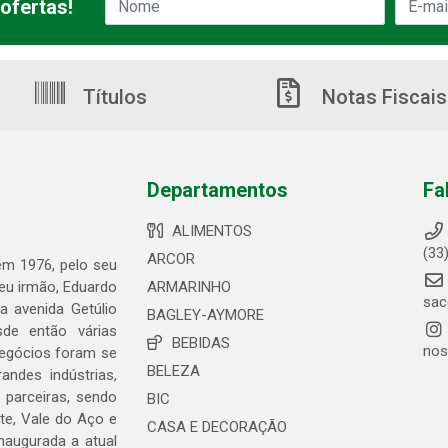
ofertas!
Títulos
Notas Fiscais
Departamentos
Fa
ALIMENTOS
(33
ARCOR
 em 1976, pelo seu
seu irmão, Eduardo
ARMARINHO
sac
 avenida Getúlio
BAGLEY-AYMORE
de então várias
BEBIDAS
nos
negócios foram se
BELEZA
ndes indústrias,
 parceiras, sendo
BIC
te, Vale do Aço e
CASA E DECORAÇÃO
naugurada a atual