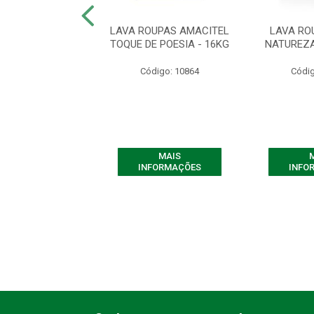
OUPAS AMACITEL
LAVA ROUPAS AMACITEL
LAVA RO
RES ENCANTOS
TOQUE DE POESIA - 16KG
NATUREZA
IXA - 800G
Código: 10864
Códig
digo: 10877
MAIS
MAIS
FORMAÇÕES
INFORMAÇÕES
INFO