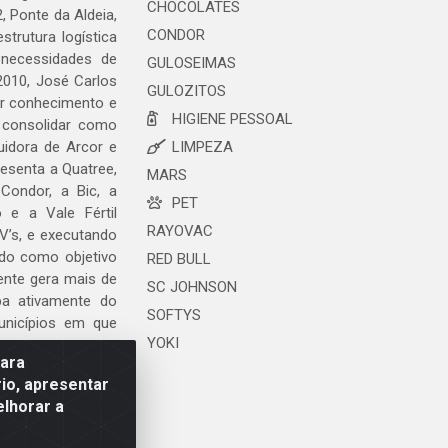
CHOCOLATES
, Ponte da Aldeia,
CONDOR
trutura logística
 necessidades de
GULOSEIMAS
2010, José Carlos
GULOZITOS
ar conhecimento e
HIGIENE PESSOAL
 consolidar como
uidora de Arcor e
LIMPEZA
esenta a Quatree,
MARS
ondor, a Bic, a
PET
o e a Vale Fértil
RAYOVAC
V’s, e executando
ndo como objetivo
RED BULL
ente gera mais de
SC JOHNSON
ipa ativamente do
SOFTYS
unicípios em que
YOKI
para
io, apresentar
elhorar a