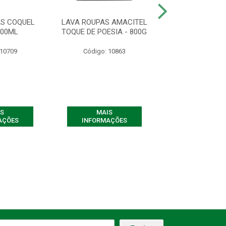
AS COQUEL
LAVA ROUPAS AMACITEL
LAVA ROUPAS VI
500ML
TOQUE DE POESIA - 800G
- 1 LITR
 10709
Código: 10863
Código: 10
S
MAIS
MAIS
AÇÕES
INFORMAÇÕES
INFORMAÇ