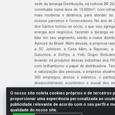
sede da Ipiranga Distribuição, na rodovia BR 262
construída numa área de 10.000m², com infraes
mais moderna e dinâmica, para atender às
nossos parceiros e fornecedores. No ano de 
dos Santos tornou-se sócio, o que veio agreg
energia aos negócios, fazendo a Ipiranga se
líder em seu segmento, sendo a maior distrib
Aymoré do Brasil. Além dessas, a empresa repr
a SC Johnson, a Casa k&m, a Rayovac, a C
Gulozitos, a Softys, a Yoki, Grupo Boticári
levando os produtos dessas indústrias aos PD
com brilhantismo o papel de distribuidora. Te
a valorização das pessoas, a empresa atualm
300 empregos, diretos e indiretos, e partic
desenvolvimento econômico e social dos m
atua.
O nosso site coleta cookies próprios e de terceiros 
proporcionar uma experiência personalizada ao usuár
Venha fazer parte do nosso time!
publicidade relevante de acordo com o seu perfil e m
Clique aqui
qualidade do nosso site.