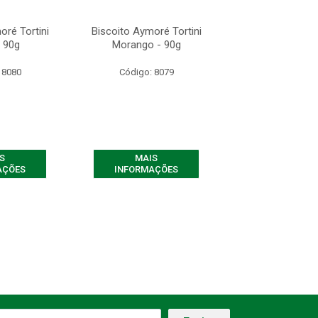
oré Tortini
Biscoito Aymoré Tortini
Biscoito Aymoré
- 90g
Morango - 90g
Trufa - 9
 8080
Código: 8079
Código: 80
S
MAIS
MAIS
AÇÕES
INFORMAÇÕES
INFORMAÇ