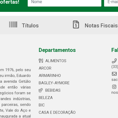
ofertas!
Títulos
Notas Fiscais
Departamentos
Fa
ALIMENTOS
(33
ARCOR
 em 1976, pelo seu
seu irmão, Eduardo
ARMARINHO
sac
 avenida Getúlio
BAGLEY-AYMORE
de então várias
BEBIDAS
nos
negócios foram se
BELEZA
ndes indústrias,
 parceiras, sendo
BIC
te, Vale do Aço e
CASA E DECORAÇÃO
naugurada a atual