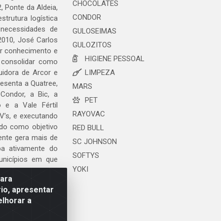
CHOCOLATES
, Ponte da Aldeia,
CONDOR
trutura logística
 necessidades de
GULOSEIMAS
2010, José Carlos
GULOZITOS
ar conhecimento e
HIGIENE PESSOAL
 consolidar como
uidora de Arcor e
LIMPEZA
esenta a Quatree,
MARS
ondor, a Bic, a
PET
o e a Vale Fértil
RAYOVAC
V’s, e executando
ndo como objetivo
RED BULL
ente gera mais de
SC JOHNSON
ipa ativamente do
SOFTYS
unicípios em que
YOKI
para
io, apresentar
elhorar a