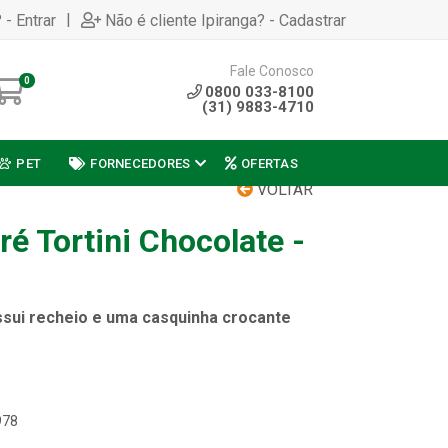
|
 - Entrar
Não é cliente Ipiranga? - Cadastrar
Fale Conosco
0
0800 033-8100
(31) 9883-4710
PET
FORNECEDORES
OFERTAS
VOLTAR
é Tortini Chocolate -
ssui recheio e uma casquinha crocante
978