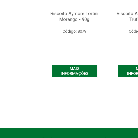
o Aymoré Tortini
Biscoito Aymoré Tortini
Biscoito A
rufa - 90g
Morango - 90g
Truf
ódigo: 8080
Código: 8079
Códi
MAIS
MAIS
FORMAÇÕES
INFORMAÇÕES
INFO