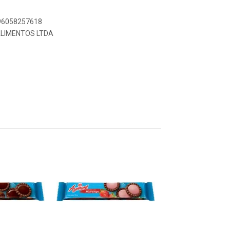
896058257618
ALIMENTOS LTDA