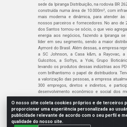
sede da Ipiranga Distribuição, na rodovia BR 262
construída numa área de 10.000m², com infraes
mais moderna e dinâmica, para atender às
nossos parceiros e fornecedores. No ano de 
dos Santos tornou-se sócio, o que veio agreg
energia aos negócios, fazendo a Ipiranga se
líder em seu segmento, sendo a maior distrib
Aymoré do Brasil. Além dessas, a empresa repr
a SC Johnson, a Casa k&m, a Rayovac, a C
Gulozitos, a Softys, a Yoki, Grupo Boticári
levando os produtos dessas indústrias aos PD
com brilhantismo o papel de distribuidora. Te
a valorização das pessoas, a empresa atualm
300 empregos, diretos e indiretos, e partic
desenvolvimento econômico e social dos m
atua.
O nosso site coleta cookies próprios e de terceiros 
proporcionar uma experiência personalizada ao usuár
Venha fazer parte do nosso time!
publicidade relevante de acordo com o seu perfil e m
Clique aqui
qualidade do nosso site.