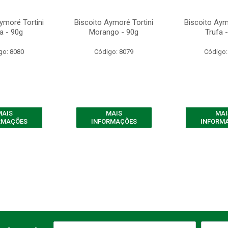
ymoré Tortini
Biscoito Aymoré Tortini
Biscoito Aym
a - 90g
Morango - 90g
Trufa 
go: 8080
Código: 8079
Código:
MAIS
MAIS
MAI
RMAÇÕES
INFORMAÇÕES
INFORM