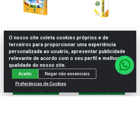
Canetinha Bic Evolution Ultra
BIC MARCA TEXTO FINO SM
O nosso site coleta cookies próprios e de
Lavável - 12 Cores
C/1 AMARELO
terceiros para proporcionar uma experiência
personalizada ao usuário, apresentar publicidade
Código: 7146
Código: 10466
relevante de acordo com o seu perfil e melhorar a
qualidade do nosso site.
Aceito
Negar não essenciais
Preferências de Cookies
MAIS
MAIS
INFORMAÇÕES
INFORMAÇÕES