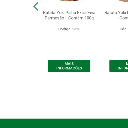
 Yoki de Milho
Batata Yoki Palha Extra Fina
Batata Yoki 
o - Contém 500g
Parmesão - Contém 100g
- Con
ódigo: 7661
Código: 9328
Códi
MAIS
MAIS
FORMAÇÕES
INFORMAÇÕES
INFO