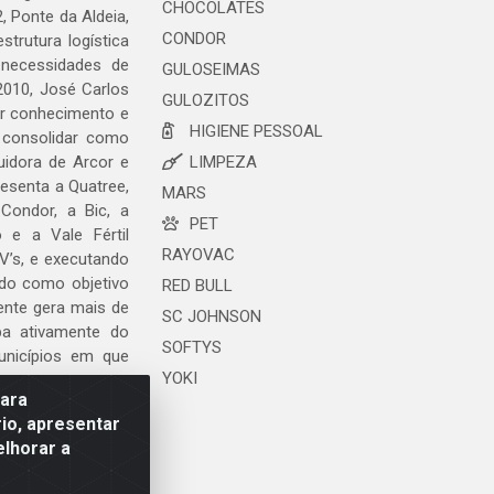
CHOCOLATES
, Ponte da Aldeia,
CONDOR
trutura logística
 necessidades de
GULOSEIMAS
2010, José Carlos
GULOZITOS
ar conhecimento e
HIGIENE PESSOAL
 consolidar como
uidora de Arcor e
LIMPEZA
esenta a Quatree,
MARS
ondor, a Bic, a
PET
o e a Vale Fértil
RAYOVAC
V’s, e executando
ndo como objetivo
RED BULL
ente gera mais de
SC JOHNSON
ipa ativamente do
SOFTYS
unicípios em que
YOKI
para
io, apresentar
elhorar a