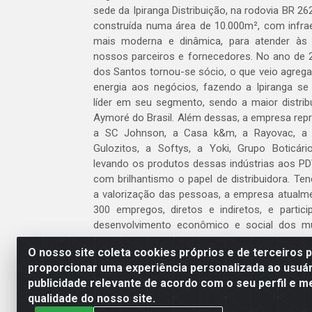
sede da Ipiranga Distribuição, na rodovia BR 262
construída numa área de 10.000m², com infraes
mais moderna e dinâmica, para atender às
nossos parceiros e fornecedores. No ano de 
dos Santos tornou-se sócio, o que veio agreg
energia aos negócios, fazendo a Ipiranga se
líder em seu segmento, sendo a maior distrib
Aymoré do Brasil. Além dessas, a empresa repr
a SC Johnson, a Casa k&m, a Rayovac, a C
Gulozitos, a Softys, a Yoki, Grupo Boticári
levando os produtos dessas indústrias aos PD
com brilhantismo o papel de distribuidora. Te
a valorização das pessoas, a empresa atualm
300 empregos, diretos e indiretos, e partic
desenvolvimento econômico e social dos m
atua.
O nosso site coleta cookies próprios e de terceiros 
proporcionar uma experiência personalizada ao usuár
Venha fazer parte do nosso time!
publicidade relevante de acordo com o seu perfil e m
Clique aqui
qualidade do nosso site.