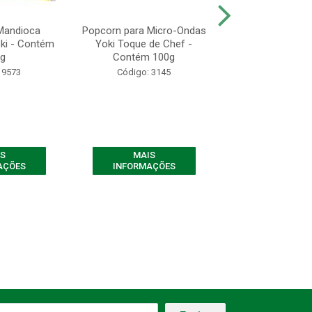
Mandioca
Popcorn para Micro-Ondas
Kitano Mais Sabo
ki - Contém
Yoki Toque de Chef -
Contém 12 Unida
g
Contém 100g
Código: 28
 9573
Código: 3145
S
MAIS
MAIS
AÇÕES
INFORMAÇÕES
INFORMAÇ