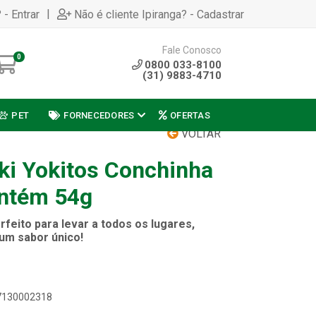
|
 - Entrar
Não é cliente Ipiranga? - Cadastrar
Fale Conosco
0
0800 033-8100
(31) 9883-4710
PET
FORNECEDORES
OFERTAS
VOLTAR
ki Yokitos Conchinha
ontém 54g
rfeito para levar a todos os lugares,
um sabor único!
07130002318