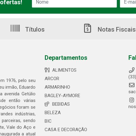
ofertas!
Títulos
Notas Fiscais
Departamentos
Fa
ALIMENTOS
(33
ARCOR
 em 1976, pelo seu
seu irmão, Eduardo
ARMARINHO
sac
 avenida Getúlio
BAGLEY-AYMORE
de então várias
BEBIDAS
nos
negócios foram se
BELEZA
ndes indústrias,
 parceiras, sendo
BIC
te, Vale do Aço e
CASA E DECORAÇÃO
naugurada a atual