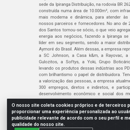
sede da Ipiranga Distribuição, na rodovia BR 262
construída numa área de 10.000m², com infraes
mais moderna e dinâmica, para atender às
nossos parceiros e fornecedores. No ano de 
dos Santos tornou-se sócio, o que veio agreg
energia aos negócios, fazendo a Ipiranga se
líder em seu segmento, sendo a maior distrib
Aymoré do Brasil. Além dessas, a empresa repr
a SC Johnson, a Casa k&m, a Rayovac, a C
Gulozitos, a Softys, a Yoki, Grupo Boticári
levando os produtos dessas indústrias aos PD
com brilhantismo o papel de distribuidora. Te
a valorização das pessoas, a empresa atualm
300 empregos, diretos e indiretos, e partic
desenvolvimento econômico e social dos m
atua.
O nosso site coleta cookies próprios e de terceiros 
proporcionar uma experiência personalizada ao usuár
Venha fazer parte do nosso time!
publicidade relevante de acordo com o seu perfil e m
Clique aqui
qualidade do nosso site.