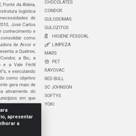
CHOCOLATES
, Ponte da Aldeia,
CONDOR
trutura logística
 necessidades de
GULOSEIMAS
2010, José Carlos
GULOZITOS
ar conhecimento e
HIGIENE PESSOAL
 consolidar como
uidora de Arcor e
LIMPEZA
esenta a Quatree,
MARS
ondor, a Bic, a
PET
o e a Vale Fértil
RAYOVAC
V’s, e executando
ndo como objetivo
RED BULL
ente gera mais de
SC JOHNSON
ipa ativamente do
SOFTYS
unicípios em que
YOKI
para
io, apresentar
elhorar a