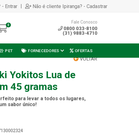
|
 - Entrar
Não é cliente Ipiranga? - Cadastrar
Fale Conosco
0
0800 033-8100
(31) 9883-4710
PET
FORNECEDORES
OFERTAS
VOLTAR
ki Yokitos Lua de
ém 45 gramas
rfeito para levar a todos os lugares,
um sabor único!
07130002324