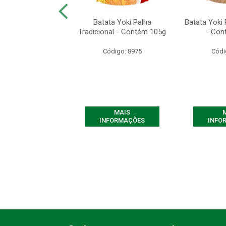
 Yoki de Milho
Batata Yoki Palha
Batata Yoki 
o - Contém 500g
Tradicional - Contém 105g
- Con
ódigo: 7661
Código: 8975
Códi
MAIS
MAIS
FORMAÇÕES
INFORMAÇÕES
INFO