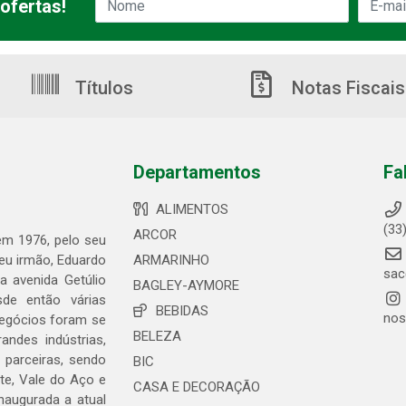
ofertas!
Títulos
Notas Fiscais
Departamentos
Fa
ALIMENTOS
(33
ARCOR
 em 1976, pelo seu
seu irmão, Eduardo
ARMARINHO
sac
 avenida Getúlio
BAGLEY-AYMORE
de então várias
BEBIDAS
nos
negócios foram se
BELEZA
ndes indústrias,
 parceiras, sendo
BIC
te, Vale do Aço e
CASA E DECORAÇÃO
naugurada a atual