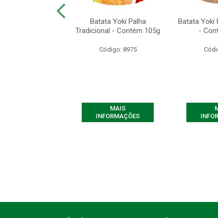
 Yoki de Milho
Batata Yoki Palha
Batata Yoki 
o - Contém 500g
Tradicional - Contém 105g
- Con
ódigo: 7661
Código: 8975
Códi
MAIS
MAIS
FORMAÇÕES
INFORMAÇÕES
INFO