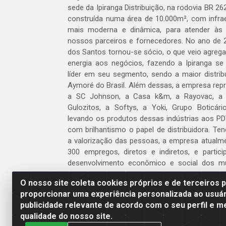
sede da Ipiranga Distribuição, na rodovia BR 262
construída numa área de 10.000m², com infraes
mais moderna e dinâmica, para atender às
nossos parceiros e fornecedores. No ano de 
dos Santos tornou-se sócio, o que veio agreg
energia aos negócios, fazendo a Ipiranga se
líder em seu segmento, sendo a maior distrib
Aymoré do Brasil. Além dessas, a empresa repr
a SC Johnson, a Casa k&m, a Rayovac, a C
Gulozitos, a Softys, a Yoki, Grupo Boticári
levando os produtos dessas indústrias aos PD
com brilhantismo o papel de distribuidora. Te
a valorização das pessoas, a empresa atualm
300 empregos, diretos e indiretos, e partic
desenvolvimento econômico e social dos m
atua.
O nosso site coleta cookies próprios e de terceiros 
proporcionar uma experiência personalizada ao usuár
Venha fazer parte do nosso time!
publicidade relevante de acordo com o seu perfil e m
Clique aqui
qualidade do nosso site.