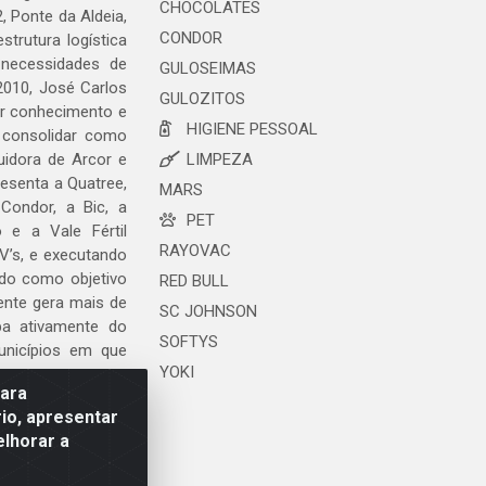
CHOCOLATES
, Ponte da Aldeia,
CONDOR
trutura logística
 necessidades de
GULOSEIMAS
2010, José Carlos
GULOZITOS
ar conhecimento e
HIGIENE PESSOAL
 consolidar como
uidora de Arcor e
LIMPEZA
esenta a Quatree,
MARS
ondor, a Bic, a
PET
o e a Vale Fértil
RAYOVAC
V’s, e executando
ndo como objetivo
RED BULL
ente gera mais de
SC JOHNSON
ipa ativamente do
SOFTYS
unicípios em que
YOKI
para
io, apresentar
elhorar a