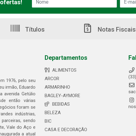
ofertas!
Títulos
Notas Fiscais
Departamentos
Fa
ALIMENTOS
(33
ARCOR
 em 1976, pelo seu
seu irmão, Eduardo
ARMARINHO
sac
 avenida Getúlio
BAGLEY-AYMORE
de então várias
BEBIDAS
nos
negócios foram se
BELEZA
ndes indústrias,
 parceiras, sendo
BIC
te, Vale do Aço e
CASA E DECORAÇÃO
naugurada a atual