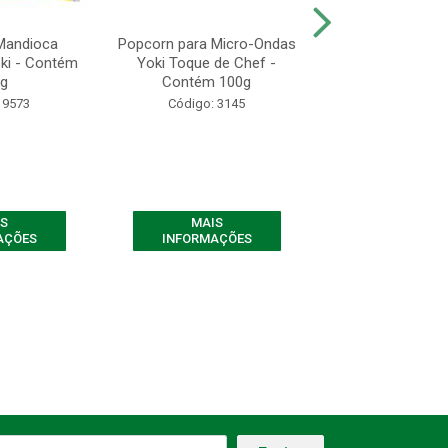
Mandioca
Popcorn para Micro-Ondas
Kitano Mais Sab
ki - Contém
Yoki Toque de Chef -
- Contém 12 Un
g
Contém 100g
60g
 9573
Código: 3145
Código: 33
S
MAIS
MAIS
AÇÕES
INFORMAÇÕES
INFORMAÇ