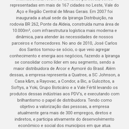
representadas em mais de 167 cidades no Leste, Vale do
Aço e Região Central de Minas Gerais. Em 2007 foi
inaugurada a atual sede da Ipiranga Distribuição, na
rodovia BR 262, Ponte da Aldeia, construída numa área de
10.000m², com infraestrutura logística mais moderna e
dinâmica, para atender às necessidades de nossos
parceiros e fornecedores. No ano de 2010, José Carlos
dos Santos tornou-se sócio, o que veio agregar
conhecimento e energia aos negócios, fazendo a Ipiranga
se consolidar como líder em seu segmento, sendo a
maior distribuidora de Arcor e Aymoré do Brasil. Além
dessas, a empresa representa a Quatree, a SC Johnson, a
Casa k&m, a Rayovac, a Condor, a Bic, a Gulozitos, a
Softys, a Yoki, Grupo Boticário e a Vale Fértil levando os
produtos dessas indústrias aos PDV’s, e executando com
brilhantismo o papel de distribuidora. Tendo como
objetivo a valorização das pessoas, a empresa
atualmente gera mais de 300 empregos, diretos e
indiretos, e participa ativamente do desenvolvimento
econômico e social dos municípios em que atua.