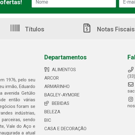
ofertas!
Títulos
Notas Fiscais
Departamentos
Fa
ALIMENTOS
(33
ARCOR
 em 1976, pelo seu
seu irmão, Eduardo
ARMARINHO
sac
 avenida Getúlio
BAGLEY-AYMORE
de então várias
BEBIDAS
nos
negócios foram se
BELEZA
ndes indústrias,
 parceiras, sendo
BIC
te, Vale do Aço e
CASA E DECORAÇÃO
naugurada a atual