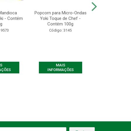
Mandioca
Popcorn para Micro-Ondas
Kitano Mais Sab
ki - Contém
Yoki Toque de Chef -
- Contém 12 Un
g
Contém 100g
60g
 9573
Código: 3145
Código: 33
S
MAIS
MAIS
AÇÕES
INFORMAÇÕES
INFORMAÇ