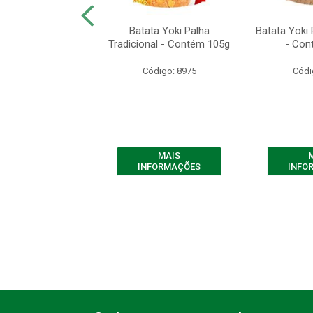
 Yoki de Milho
Batata Yoki Palha
Batata Yoki 
o - Contém 500g
Tradicional - Contém 105g
- Con
ódigo: 7661
Código: 8975
Códi
MAIS
MAIS
FORMAÇÕES
INFORMAÇÕES
INFO