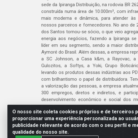
sede da Ipiranga Distribuição, na rodovia BR 262
construída numa área de 10.000m², com infraes
mais moderna e dinâmica, para atender às
nossos parceiros e fornecedores. No ano de 
dos Santos tornou-se sócio, o que veio agreg
energia aos negócios, fazendo a Ipiranga se
líder em seu segmento, sendo a maior distrib
Aymoré do Brasil. Além dessas, a empresa repr
a SC Johnson, a Casa k&m, a Rayovac, a C
Gulozitos, a Softys, a Yoki, Grupo Boticári
levando os produtos dessas indústrias aos PD
com brilhantismo o papel de distribuidora. Te
a valorização das pessoas, a empresa atualm
300 empregos, diretos e indiretos, e partic
desenvolvimento econômico e social dos m
atua.
O nosso site coleta cookies próprios e de terceiros 
proporcionar uma experiência personalizada ao usuár
Venha fazer parte do nosso time!
publicidade relevante de acordo com o seu perfil e m
Clique aqui
qualidade do nosso site.