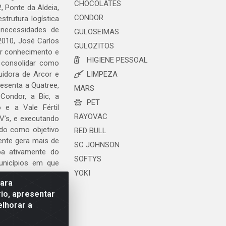
CHOCOLATES
, Ponte da Aldeia,
CONDOR
trutura logística
 necessidades de
GULOSEIMAS
2010, José Carlos
GULOZITOS
ar conhecimento e
HIGIENE PESSOAL
 consolidar como
uidora de Arcor e
LIMPEZA
esenta a Quatree,
MARS
ondor, a Bic, a
PET
o e a Vale Fértil
RAYOVAC
V’s, e executando
ndo como objetivo
RED BULL
ente gera mais de
SC JOHNSON
ipa ativamente do
SOFTYS
unicípios em que
YOKI
para
io, apresentar
elhorar a