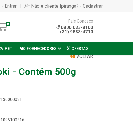
|
 - Entrar
Não é cliente Ipiranga? - Cadastrar
Fale Conosco
0
0800 033-8100
(31) 9883-4710
PET
FORNECEDORES
OFERTAS
VOLTAR
oki - Contém 500g
07130000031
891095100316