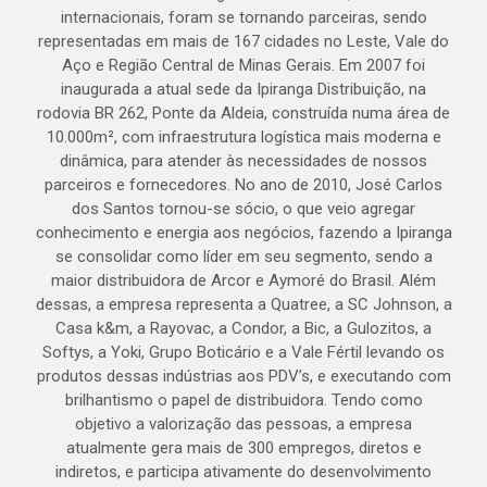
internacionais, foram se tornando parceiras, sendo
representadas em mais de 167 cidades no Leste, Vale do
Aço e Região Central de Minas Gerais. Em 2007 foi
inaugurada a atual sede da Ipiranga Distribuição, na
rodovia BR 262, Ponte da Aldeia, construída numa área de
10.000m², com infraestrutura logística mais moderna e
dinâmica, para atender às necessidades de nossos
parceiros e fornecedores. No ano de 2010, José Carlos
dos Santos tornou-se sócio, o que veio agregar
conhecimento e energia aos negócios, fazendo a Ipiranga
se consolidar como líder em seu segmento, sendo a
maior distribuidora de Arcor e Aymoré do Brasil. Além
dessas, a empresa representa a Quatree, a SC Johnson, a
Casa k&m, a Rayovac, a Condor, a Bic, a Gulozitos, a
Softys, a Yoki, Grupo Boticário e a Vale Fértil levando os
produtos dessas indústrias aos PDV’s, e executando com
brilhantismo o papel de distribuidora. Tendo como
objetivo a valorização das pessoas, a empresa
atualmente gera mais de 300 empregos, diretos e
indiretos, e participa ativamente do desenvolvimento