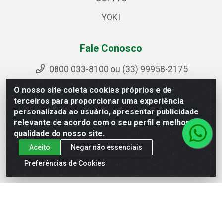
YOKI
Fale Conosco
0800 033-8100 ou (33) 99958-2175
sac@ipirangamg.com.br
O nosso site coleta cookies próprios e de
Acompanhe nossas publicações
terceiros para proporcionar uma experiência
personalizada ao usuário, apresentar publicidade
relevante de acordo com o seu perfil e melhorar a
qualidade do nosso site.
Ipiranga Distribuição LTDA - Avenida Doutor Jorge
Aceito
Negar não essenciais
Hannas, 101 - Ponte da Aldeia - Manhuaçu / MG - CEP
36906-440 - CNPJ 25.310.749/0001-66
Preferências de Cookies