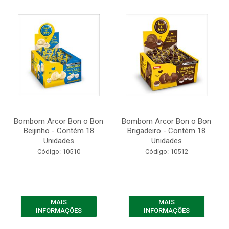
Bombom Arcor Bon o Bon
Bombom Arcor Bon o Bon
Beijinho - Contém 18
Brigadeiro - Contém 18
Unidades
Unidades
Código: 10510
Código: 10512
MAIS
MAIS
INFORMAÇÕES
INFORMAÇÕES