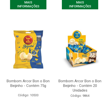
MAIS
MAIS
INFORMAÇÕES
INFORMAÇÕES
Bombom Arcor Bon o Bon
Bombom Arcor Bon o Bon
Beijinho - Contém 75g
Beijinho - Contém 20
Unidades
Código: 10533
Código: 9864