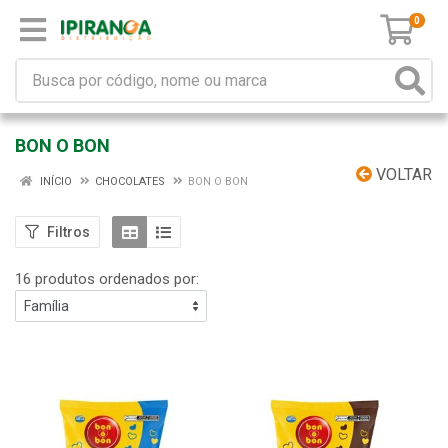
0
BON O BON
VOLTAR
INÍCIO
CHOCOLATES
BON O BON
Filtros
16 produtos ordenados por: