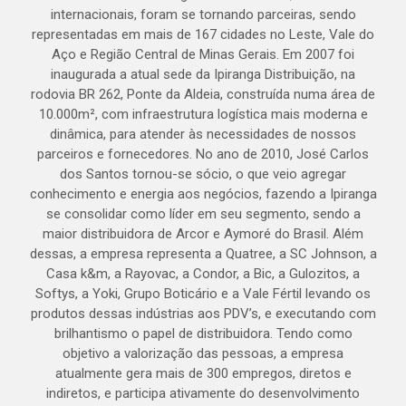
internacionais, foram se tornando parceiras, sendo
representadas em mais de 167 cidades no Leste, Vale do
Aço e Região Central de Minas Gerais. Em 2007 foi
inaugurada a atual sede da Ipiranga Distribuição, na
rodovia BR 262, Ponte da Aldeia, construída numa área de
10.000m², com infraestrutura logística mais moderna e
dinâmica, para atender às necessidades de nossos
parceiros e fornecedores. No ano de 2010, José Carlos
dos Santos tornou-se sócio, o que veio agregar
conhecimento e energia aos negócios, fazendo a Ipiranga
se consolidar como líder em seu segmento, sendo a
maior distribuidora de Arcor e Aymoré do Brasil. Além
dessas, a empresa representa a Quatree, a SC Johnson, a
Casa k&m, a Rayovac, a Condor, a Bic, a Gulozitos, a
Softys, a Yoki, Grupo Boticário e a Vale Fértil levando os
produtos dessas indústrias aos PDV’s, e executando com
brilhantismo o papel de distribuidora. Tendo como
objetivo a valorização das pessoas, a empresa
atualmente gera mais de 300 empregos, diretos e
indiretos, e participa ativamente do desenvolvimento