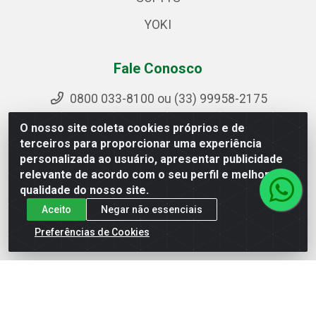
YOKI
Fale Conosco
0800 033-8100 ou (33) 99958-2175
sac@ipirangamg.com.br
O nosso site coleta cookies próprios e de
Acompanhe nossas publicações
terceiros para proporcionar uma experiência
personalizada ao usuário, apresentar publicidade
relevante de acordo com o seu perfil e melhorar a
qualidade do nosso site.
Ipiranga Distribuição LTDA - Avenida Doutor Jorge
Aceito
Negar não essenciais
Hannas, 101 - Ponte da Aldeia - Manhuaçu / MG - CEP
36906-440 - CNPJ 25.310.749/0001-66
Preferências de Cookies