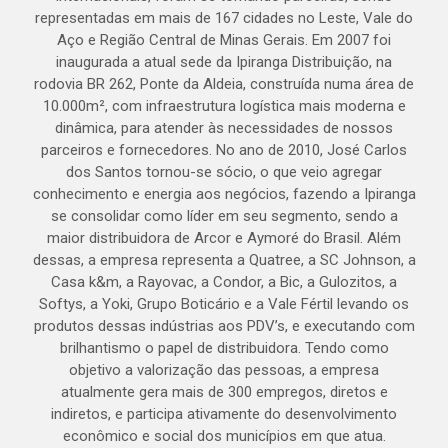
representadas em mais de 167 cidades no Leste, Vale do
Aço e Região Central de Minas Gerais. Em 2007 foi
inaugurada a atual sede da Ipiranga Distribuição, na
rodovia BR 262, Ponte da Aldeia, construída numa área de
10.000m², com infraestrutura logística mais moderna e
dinâmica, para atender às necessidades de nossos
parceiros e fornecedores. No ano de 2010, José Carlos
dos Santos tornou-se sócio, o que veio agregar
conhecimento e energia aos negócios, fazendo a Ipiranga
se consolidar como líder em seu segmento, sendo a
maior distribuidora de Arcor e Aymoré do Brasil. Além
dessas, a empresa representa a Quatree, a SC Johnson, a
Casa k&m, a Rayovac, a Condor, a Bic, a Gulozitos, a
Softys, a Yoki, Grupo Boticário e a Vale Fértil levando os
produtos dessas indústrias aos PDV’s, e executando com
brilhantismo o papel de distribuidora. Tendo como
objetivo a valorização das pessoas, a empresa
atualmente gera mais de 300 empregos, diretos e
indiretos, e participa ativamente do desenvolvimento
econômico e social dos municípios em que atua.