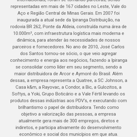
representadas em mais de 167 cidades no Leste, Vale do
Aço e Região Central de Minas Gerais. Em 2007 foi
inaugurada a atual sede da Ipiranga Distribuição, na
rodovia BR 262, Ponte da Aldeia, construída numa área de
10.000m², com infraestrutura logística mais moderna e
dinâmica, para atender às necessidades de nossos
parceiros e fornecedores. No ano de 2010, José Carlos
dos Santos tornou-se sócio, o que veio agregar
conhecimento e energia aos negócios, fazendo a Ipiranga
se consolidar como líder em seu segmento, sendo a
maior distribuidora de Arcor e Aymoré do Brasil. Além
dessas, a empresa representa a Quatree, a SC Johnson, a
Casa k&m, a Rayovac, a Condor, a Bic, a Gulozitos, a
Softys, a Yoki, Grupo Boticário e a Vale Fértil levando os
produtos dessas indústrias aos PDV’s, e executando com
brilhantismo o papel de distribuidora. Tendo como
objetivo a valorização das pessoas, a empresa
atualmente gera mais de 300 empregos, diretos e
indiretos, e participa ativamente do desenvolvimento
econômico e social dos municípios em que atua.