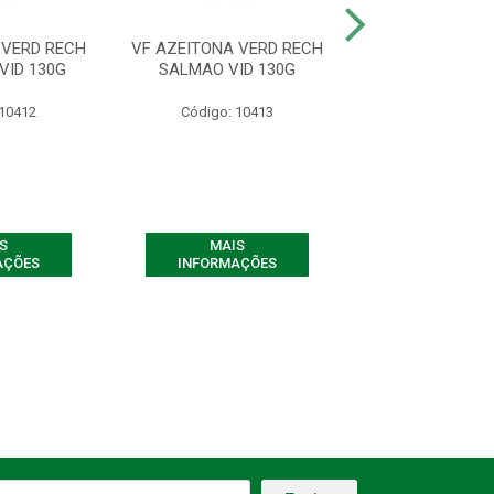
 VERD RECH
VF AZEITONA VERD RECH
VF AZEITONA V
VID 130G
SALMAO VID 130G
ALHO VID 
 10412
Código: 10413
Código: 10
S
MAIS
MAIS
AÇÕES
INFORMAÇÕES
INFORMAÇ