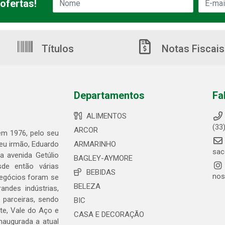
ofertas!
Títulos
Notas Fiscais
Departamentos
Fa
ALIMENTOS
(33
ARCOR
 em 1976, pelo seu
seu irmão, Eduardo
ARMARINHO
sac
 avenida Getúlio
BAGLEY-AYMORE
de então várias
BEBIDAS
nos
negócios foram se
BELEZA
ndes indústrias,
 parceiras, sendo
BIC
te, Vale do Aço e
CASA E DECORAÇÃO
naugurada a atual