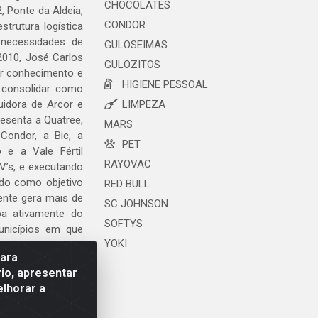
CHOCOLATES
, Ponte da Aldeia,
CONDOR
trutura logística
 necessidades de
GULOSEIMAS
2010, José Carlos
GULOZITOS
ar conhecimento e
HIGIENE PESSOAL
 consolidar como
uidora de Arcor e
LIMPEZA
esenta a Quatree,
MARS
ondor, a Bic, a
PET
o e a Vale Fértil
RAYOVAC
V’s, e executando
ndo como objetivo
RED BULL
ente gera mais de
SC JOHNSON
ipa ativamente do
SOFTYS
unicípios em que
YOKI
para
io, apresentar
elhorar a