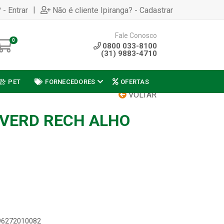
|
 - Entrar
Não é cliente Ipiranga? - Cadastrar
Fale Conosco
0
0800 033-8100
(31) 9883-4710
PET
FORNECEDORES
OFERTAS
VOLTAR
 VERD RECH ALHO
896272010082