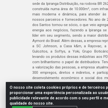
sede da Ipiranga Distribuição, na rodovia BR 262
construída numa área de 10.000m², com infraes
mais moderna e dinâmica, para atender às
nossos parceiros e fornecedores. No ano de 
dos Santos tornou-se sócio, o que veio agreg
energia aos negócios, fazendo a Ipiranga se
líder em seu segmento, sendo a maior distrib
Aymoré do Brasil. Além dessas, a empresa repr
a SC Johnson, a Casa k&m, a Rayovac, a C
Gulozitos, a Softys, a Yoki, Grupo Boticári
levando os produtos dessas indústrias aos PD
com brilhantismo o papel de distribuidora. Te
a valorização das pessoas, a empresa atualm
300 empregos, diretos e indiretos, e partic
desenvolvimento econômico e social dos m
atua.
O nosso site coleta cookies próprios e de terceiros 
proporcionar uma experiência personalizada ao usuár
Venha fazer parte do nosso time!
publicidade relevante de acordo com o seu perfil e m
Clique aqui
qualidade do nosso site.