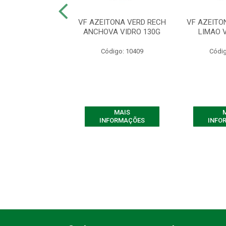
TONA VERD RECH
VF AZEITONA VERD RECH
VF AZEITO
PENO VD 130G
ANCHOVA VIDRO 130G
LIMAO 
digo: 10684
Código: 10409
Códig
MAIS
MAIS
FORMAÇÕES
INFORMAÇÕES
INFO