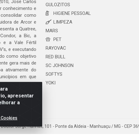
2010, José Carlos
GULOZITOS
ar conhecimento e
HIGIENE PESSOAL
 consolidar como
uidora de Arcor e
LIMPEZA
esenta a Quatree,
MARS
ondor, a Bic, a
PET
o e a Vale Fértil
RAYOVAC
V’s, e executando
ndo como objetivo
RED BULL
ente gera mais de
SC JOHNSON
ipa ativamente do
SOFTYS
unicípios em que
YOKI
para
io, apresentar
elhorar a
 Cookies
da Doutor Jorge Hannas, 101 - Ponte da Aldeia - Manhuaçu / MG - CEP 