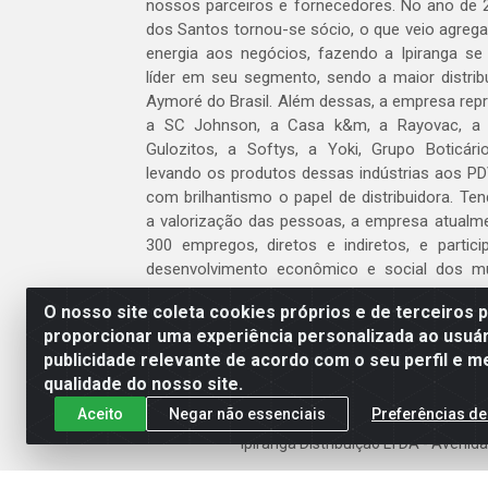
nossos parceiros e fornecedores. No ano de 
dos Santos tornou-se sócio, o que veio agreg
energia aos negócios, fazendo a Ipiranga se
líder em seu segmento, sendo a maior distrib
Aymoré do Brasil. Além dessas, a empresa repr
a SC Johnson, a Casa k&m, a Rayovac, a C
Gulozitos, a Softys, a Yoki, Grupo Boticári
levando os produtos dessas indústrias aos PD
com brilhantismo o papel de distribuidora. Te
a valorização das pessoas, a empresa atualm
300 empregos, diretos e indiretos, e partic
desenvolvimento econômico e social dos m
atua.
O nosso site coleta cookies próprios e de terceiros 
proporcionar uma experiência personalizada ao usuár
Venha fazer parte do nosso time!
publicidade relevante de acordo com o seu perfil e m
Clique aqui
qualidade do nosso site.
Aceito
Negar não essenciais
Preferências de
Ipiranga Distribuição LTDA - Aveni