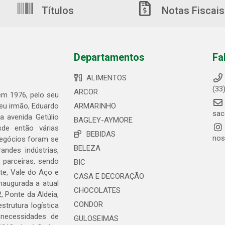
Títulos
Notas Fiscais
Departamentos
Fa
ALIMENTOS
(33
ARCOR
 em 1976, pelo seu
seu irmão, Eduardo
ARMARINHO
sac
 avenida Getúlio
BAGLEY-AYMORE
de então várias
BEBIDAS
nos
negócios foram se
BELEZA
ndes indústrias,
 parceiras, sendo
BIC
te, Vale do Aço e
CASA E DECORAÇÃO
naugurada a atual
CHOCOLATES
, Ponte da Aldeia,
CONDOR
trutura logística
 necessidades de
GULOSEIMAS