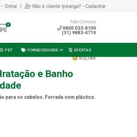
|
 - Entrar
Não é cliente Ipiranga? - Cadastrar
Fale Conosco
0
0800 033-8100
(31) 9883-4710
PET
FORNECEDORES
OFERTAS
VOLTAR
dratação e Banho
idade
o para os cabelos. Forrada com plástico.