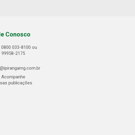
le Conosco
0800 033-8100 ou
) 99958-2175
@ipirangamg.com.br
Acompanhe
sas publicações