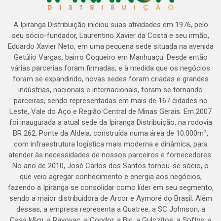
A Ipiranga Distribuição iniciou suas atividades em 1976, pelo
seu sócio-fundador, Laurentino Xavier da Costa e seu irmão,
Eduardo Xavier Neto, em uma pequena sede situada na avenida
Getúlio Vargas, bairro Coqueiro em Manhuaçu. Desde então
várias parcerias foram firmadas, e à medida que os negócios
foram se expandindo, novas sedes foram criadas e grandes
indústrias, nacionais e internacionais, foram se tornando
parceiras, sendo representadas em mais de 167 cidades no
Leste, Vale do Aço e Região Central de Minas Gerais. Em 2007
foi inaugurada a atual sede da Ipiranga Distribuição, na rodovia
BR 262, Ponte da Aldeia, construída numa área de 10.000m²,
com infraestrutura logística mais moderna e dinâmica, para
atender às necessidades de nossos parceiros e fornecedores.
No ano de 2010, José Carlos dos Santos tornou-se sócio, o
que veio agregar conhecimento e energia aos negócios,
fazendo a Ipiranga se consolidar como líder em seu segmento,
sendo a maior distribuidora de Arcor e Aymoré do Brasil. Além
dessas, a empresa representa a Quatree, a SC Johnson, a
Casa k&m, a Rayovac, a Condor, a Bic, a Gulozitos, a Softys, a