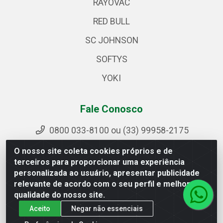
RAYOVAC
RED BULL
SC JOHNSON
SOFTYS
YOKI
Fale Conosco
0800 033-8100 ou (33) 99958-2175
sac@ipirangamg.com.br
O nosso site coleta cookies próprios e de
Acompanhe nossas publicações
terceiros para proporcionar uma experiência
personalizada ao usuário, apresentar publicidade
relevante de acordo com o seu perfil e melhorar a
qualidade do nosso site.
Ipiranga Distribuição LTDA - Avenida Doutor Jorge Hannas,
Aceito
Negar não essenciais
101 - Ponte da Aldeia - Manhuaçu / MG - CEP 36906-440 -
CNPJ 25.310.749/0001-66