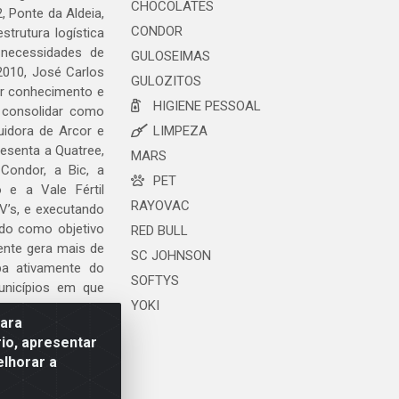
CHOCOLATES
, Ponte da Aldeia,
CONDOR
trutura logística
 necessidades de
GULOSEIMAS
2010, José Carlos
GULOZITOS
ar conhecimento e
HIGIENE PESSOAL
 consolidar como
uidora de Arcor e
LIMPEZA
esenta a Quatree,
MARS
ondor, a Bic, a
PET
o e a Vale Fértil
RAYOVAC
V’s, e executando
ndo como objetivo
RED BULL
ente gera mais de
SC JOHNSON
ipa ativamente do
SOFTYS
unicípios em que
YOKI
para
io, apresentar
elhorar a