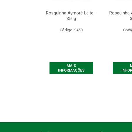
a Aymoré Leite -
Rosquinha Aymoré Leite -
Rosquinha 
350g
350g
ódigo: 9450
Código: 9450
Códi
MAIS
MAIS
FORMAÇÕES
INFORMAÇÕES
INFO