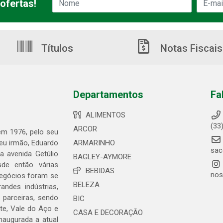
ofertas!
Títulos
Notas Fiscais
Departamentos
Fa
ALIMENTOS
(33
ARCOR
 em 1976, pelo seu
seu irmão, Eduardo
ARMARINHO
sac
 avenida Getúlio
BAGLEY-AYMORE
de então várias
BEBIDAS
nos
negócios foram se
BELEZA
ndes indústrias,
 parceiras, sendo
BIC
te, Vale do Aço e
CASA E DECORAÇÃO
naugurada a atual