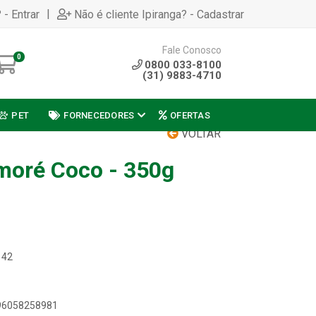
|
 - Entrar
Não é cliente Ipiranga? - Cadastrar
Fale Conosco
0
0800 033-8100
(31) 9883-4710
PET
FORNECEDORES
OFERTAS
VOLTAR
moré Coco - 350g
142
896058258981