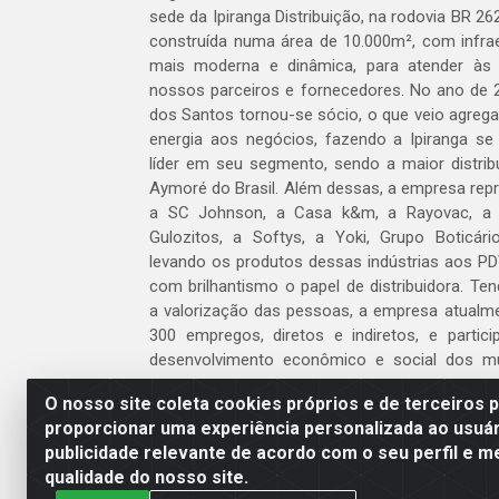
sede da Ipiranga Distribuição, na rodovia BR 262
construída numa área de 10.000m², com infraes
mais moderna e dinâmica, para atender às
nossos parceiros e fornecedores. No ano de 
dos Santos tornou-se sócio, o que veio agreg
energia aos negócios, fazendo a Ipiranga se
líder em seu segmento, sendo a maior distrib
Aymoré do Brasil. Além dessas, a empresa repr
a SC Johnson, a Casa k&m, a Rayovac, a C
Gulozitos, a Softys, a Yoki, Grupo Boticári
levando os produtos dessas indústrias aos PD
com brilhantismo o papel de distribuidora. Te
a valorização das pessoas, a empresa atualm
300 empregos, diretos e indiretos, e partic
desenvolvimento econômico e social dos m
atua.
O nosso site coleta cookies próprios e de terceiros 
proporcionar uma experiência personalizada ao usuár
Venha fazer parte do nosso time!
publicidade relevante de acordo com o seu perfil e m
Clique aqui
qualidade do nosso site.