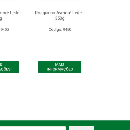
oré Leite -
Rosquinha Aymoré Leite -
Rosquinha Aymor
g
350g
350g
 9450
Código: 9450
Código: 94
S
MAIS
MAIS
AÇÕES
INFORMAÇÕES
INFORMAÇ