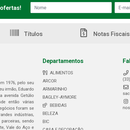
ofertas!
Títulos
Notas Fiscais
Departamentos
Fa
ALIMENTOS
(33
ARCOR
 em 1976, pelo seu
seu irmão, Eduardo
ARMARINHO
sac
 avenida Getúlio
BAGLEY-AYMORE
de então várias
BEBIDAS
nos
negócios foram se
BELEZA
ndes indústrias,
 parceiras, sendo
BIC
te, Vale do Aço e
CASA E DECORAÇÃO