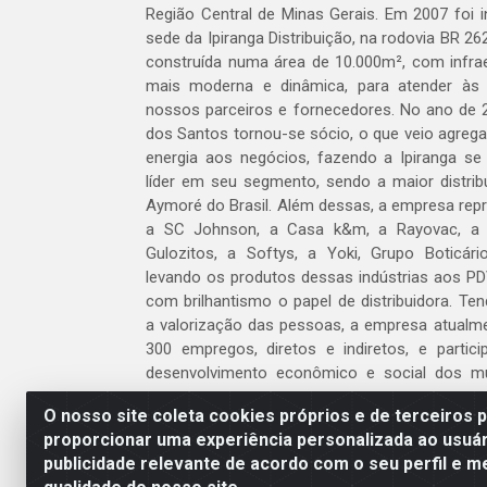
Região Central de Minas Gerais. Em 2007 foi i
sede da Ipiranga Distribuição, na rodovia BR 262
construída numa área de 10.000m², com infraes
mais moderna e dinâmica, para atender às
nossos parceiros e fornecedores. No ano de 
dos Santos tornou-se sócio, o que veio agreg
energia aos negócios, fazendo a Ipiranga se
líder em seu segmento, sendo a maior distrib
Aymoré do Brasil. Além dessas, a empresa repr
a SC Johnson, a Casa k&m, a Rayovac, a C
Gulozitos, a Softys, a Yoki, Grupo Boticári
levando os produtos dessas indústrias aos PD
com brilhantismo o papel de distribuidora. Te
a valorização das pessoas, a empresa atualm
300 empregos, diretos e indiretos, e partic
desenvolvimento econômico e social dos m
atua.
O nosso site coleta cookies próprios e de terceiros 
proporcionar uma experiência personalizada ao usuár
Venha fazer parte do nosso time!
publicidade relevante de acordo com o seu perfil e m
Clique aqui