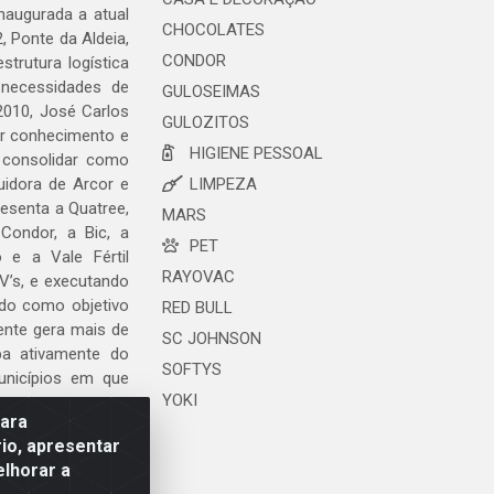
naugurada a atual
CHOCOLATES
, Ponte da Aldeia,
CONDOR
trutura logística
 necessidades de
GULOSEIMAS
2010, José Carlos
GULOZITOS
ar conhecimento e
HIGIENE PESSOAL
 consolidar como
uidora de Arcor e
LIMPEZA
esenta a Quatree,
MARS
ondor, a Bic, a
PET
o e a Vale Fértil
RAYOVAC
V’s, e executando
ndo como objetivo
RED BULL
ente gera mais de
SC JOHNSON
ipa ativamente do
SOFTYS
unicípios em que
YOKI
para
io, apresentar
elhorar a