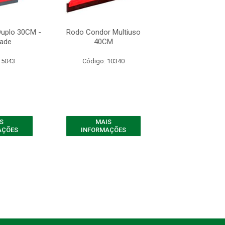
uplo 30CM -
Rodo Condor Multiuso
Rodo Condor Dup
dade
40CM
1 Unidad
 5043
Código: 10340
Código: 50
S
MAIS
MAIS
AÇÕES
INFORMAÇÕES
INFORMAÇ