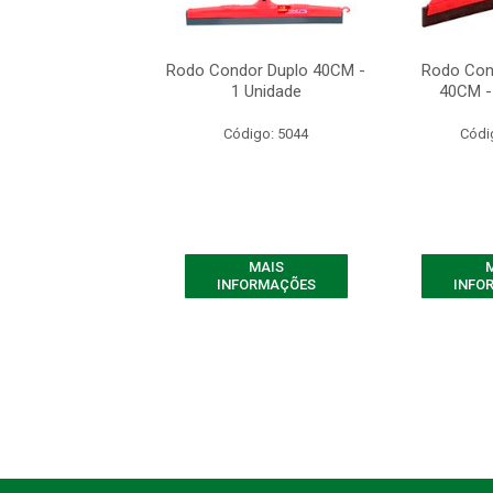
ondor Multiuso
Rodo Condor Duplo 40CM -
Rodo Con
40CM
1 Unidade
40CM -
digo: 10340
Código: 5044
Códi
MAIS
MAIS
FORMAÇÕES
INFORMAÇÕES
INFO