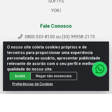
SOFTYS
YOKI
Fale Conosco
0800 033-8100 ou (33) 99958-2175
sac@ipirangamg.com.br
O nosso site coleta cookies próprios e de
Acompanhe nossas publicações
terceiros para proporcionar uma experiência
personalizada ao usuário, apresentar publicidade
relevante de acordo com o seu perfil e melhorar a
qualidade do nosso site.
Ipiranga Distribuição LTDA - Avenida Doutor Jorge
Aceito
Negar não essenciais
Hannas, 101 - Ponte da Aldeia - Manhuaçu / MG - CEP
36906-440 - CNPJ 25.310.749/0001-66
Preferências de Cookies