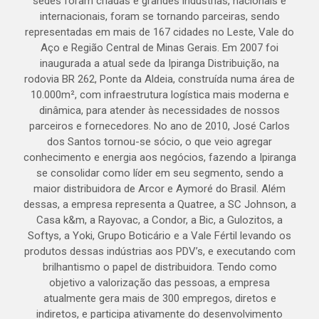
sedes foram criadas e grandes indústrias, nacionais e
internacionais, foram se tornando parceiras, sendo
representadas em mais de 167 cidades no Leste, Vale do
Aço e Região Central de Minas Gerais. Em 2007 foi
inaugurada a atual sede da Ipiranga Distribuição, na
rodovia BR 262, Ponte da Aldeia, construída numa área de
10.000m², com infraestrutura logística mais moderna e
dinâmica, para atender às necessidades de nossos
parceiros e fornecedores. No ano de 2010, José Carlos
dos Santos tornou-se sócio, o que veio agregar
conhecimento e energia aos negócios, fazendo a Ipiranga
se consolidar como líder em seu segmento, sendo a
maior distribuidora de Arcor e Aymoré do Brasil. Além
dessas, a empresa representa a Quatree, a SC Johnson, a
Casa k&m, a Rayovac, a Condor, a Bic, a Gulozitos, a
Softys, a Yoki, Grupo Boticário e a Vale Fértil levando os
produtos dessas indústrias aos PDV’s, e executando com
brilhantismo o papel de distribuidora. Tendo como
objetivo a valorização das pessoas, a empresa
atualmente gera mais de 300 empregos, diretos e
indiretos, e participa ativamente do desenvolvimento