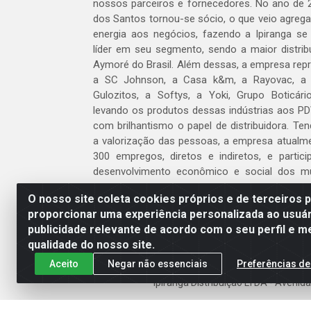
nossos parceiros e fornecedores. No ano de 
dos Santos tornou-se sócio, o que veio agreg
energia aos negócios, fazendo a Ipiranga se
líder em seu segmento, sendo a maior distrib
Aymoré do Brasil. Além dessas, a empresa repr
a SC Johnson, a Casa k&m, a Rayovac, a C
Gulozitos, a Softys, a Yoki, Grupo Boticári
levando os produtos dessas indústrias aos PD
com brilhantismo o papel de distribuidora. Te
a valorização das pessoas, a empresa atualm
300 empregos, diretos e indiretos, e partic
desenvolvimento econômico e social dos m
atua.
O nosso site coleta cookies próprios e de terceiros 
proporcionar uma experiência personalizada ao usuár
Venha fazer parte do nosso time!
publicidade relevante de acordo com o seu perfil e m
Clique aqui
qualidade do nosso site.
Aceito
Negar não essenciais
Preferências de
Ipiranga Distribuição LTDA - Aveni