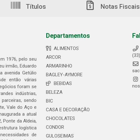
Títulos
Notas Fiscais
Departamentos
Fa
ALIMENTOS
(33
ARCOR
 em 1976, pelo seu
seu irmão, Eduardo
ARMARINHO
sac
 avenida Getúlio
BAGLEY-AYMORE
de então várias
BEBIDAS
nos
negócios foram se
BELEZA
ndes indústrias,
 parceiras, sendo
BIC
te, Vale do Aço e
CASA E DECORAÇÃO
naugurada a atual
CHOCOLATES
, Ponte da Aldeia,
CONDOR
trutura logística
 necessidades de
GULOSEIMAS