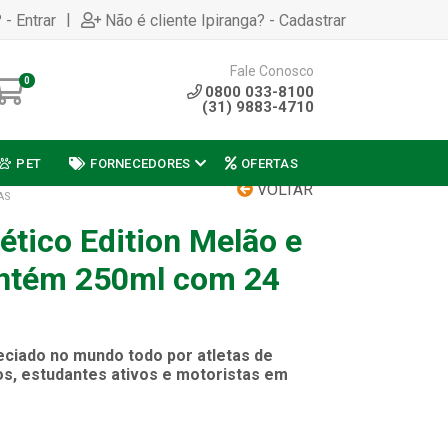
|
 - Entrar
Não é cliente Ipiranga? - Cadastrar
Fale Conosco
0
0800 033-8100
(31) 9883-4710
PET
FORNECEDORES
OFERTAS
VOLTAR
AS
ético Edition Melão e
ontém 250ml com 24
reciado no mundo todo por atletas de
cos, estudantes ativos e motoristas em