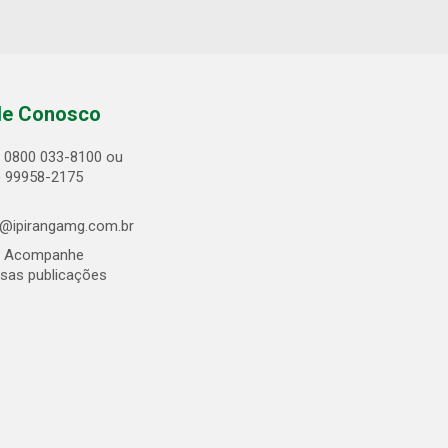
le Conosco
0800 033-8100 ou
) 99958-2175
@ipirangamg.com.br
Acompanhe
sas publicações