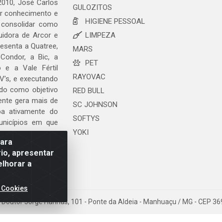
2010, José Carlos
GULOZITOS
ar conhecimento e
HIGIENE PESSOAL
 consolidar como
uidora de Arcor e
LIMPEZA
esenta a Quatree,
MARS
ondor, a Bic, a
PET
o e a Vale Fértil
RAYOVAC
V’s, e executando
ndo como objetivo
RED BULL
ente gera mais de
SC JOHNSON
ipa ativamente do
SOFTYS
unicípios em que
YOKI
para
io, apresentar
elhorar a
 Cookies
da Doutor Jorge Hannas, 101 - Ponte da Aldeia - Manhuaçu / MG - CEP 