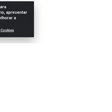
para
io, apresentar
elhorar a
 Cookies
ertas!