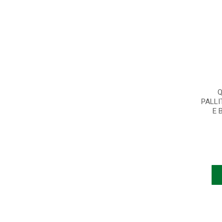
Q
PALLI
E 