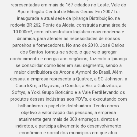
representadas em mais de 167 cidades no Leste, Vale do
Aço e Região Central de Minas Gerais. Em 2007 foi
inaugurada a atual sede da Ipiranga Distribuição, na
rodovia BR 262, Ponte da Aldeia, construída numa área de
10.000m², com infraestrutura logística mais moderna e
dinâmica, para atender às necessidades de nossos
parceiros e fornecedores. No ano de 2010, José Carlos
dos Santos tornou-se sócio, o que veio agregar
conhecimento e energia aos negócios, fazendo a Ipiranga
se consolidar como líder em seu segmento, sendo a
maior distribuidora de Arcor e Aymoré do Brasil. Além
dessas, a empresa representa a Quatree, a SC Johnson, a
Casa k&m, a Rayovac, a Condor, a Bic, a Gulozitos, a
Softys, a Yoki, Grupo Boticário e a Vale Fértil levando os
produtos dessas indústrias aos PDV’s, e executando com
brilhantismo o papel de distribuidora. Tendo como
objetivo a valorização das pessoas, a empresa
atualmente gera mais de 300 empregos, diretos e
indiretos, e participa ativamente do desenvolvimento
econômico e social dos municípios em que atua.