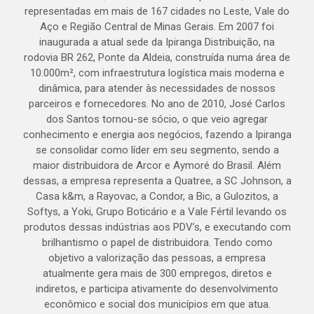
representadas em mais de 167 cidades no Leste, Vale do
Aço e Região Central de Minas Gerais. Em 2007 foi
inaugurada a atual sede da Ipiranga Distribuição, na
rodovia BR 262, Ponte da Aldeia, construída numa área de
10.000m², com infraestrutura logística mais moderna e
dinâmica, para atender às necessidades de nossos
parceiros e fornecedores. No ano de 2010, José Carlos
dos Santos tornou-se sócio, o que veio agregar
conhecimento e energia aos negócios, fazendo a Ipiranga
se consolidar como líder em seu segmento, sendo a
maior distribuidora de Arcor e Aymoré do Brasil. Além
dessas, a empresa representa a Quatree, a SC Johnson, a
Casa k&m, a Rayovac, a Condor, a Bic, a Gulozitos, a
Softys, a Yoki, Grupo Boticário e a Vale Fértil levando os
produtos dessas indústrias aos PDV’s, e executando com
brilhantismo o papel de distribuidora. Tendo como
objetivo a valorização das pessoas, a empresa
atualmente gera mais de 300 empregos, diretos e
indiretos, e participa ativamente do desenvolvimento
econômico e social dos municípios em que atua.