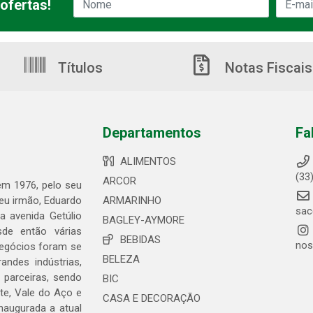
ofertas!
Títulos
Notas Fiscais
Departamentos
Fa
ALIMENTOS
(33
ARCOR
 em 1976, pelo seu
seu irmão, Eduardo
ARMARINHO
sac
 avenida Getúlio
BAGLEY-AYMORE
de então várias
BEBIDAS
nos
negócios foram se
BELEZA
ndes indústrias,
 parceiras, sendo
BIC
te, Vale do Aço e
CASA E DECORAÇÃO
naugurada a atual