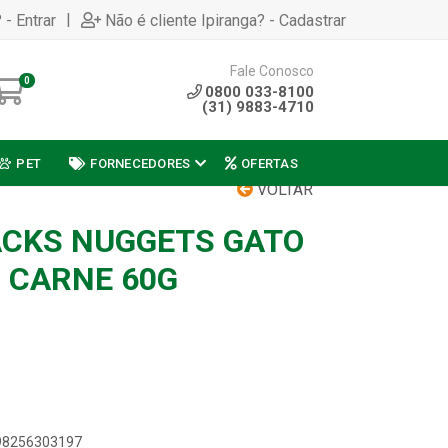
|
 - Entrar
Não é cliente Ipiranga? - Cadastrar
Fale Conosco
0
0800 033-8100
(31) 9883-4710
PET
FORNECEDORES
OFERTAS
VOLTAR
CKS NUGGETS GATO
O CARNE 60G
898256303197