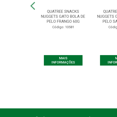
REE SNACKS
QUATREE SNACKS
QUATRE
S GATO BOLA DE
NUGGETS GATO BOLA DE
NUGGETS 
 SALMÃO 150G
PELO FRANGO 60G
PELO S
digo: 10579
Código: 10581
Códig
MAIS
MAIS
FORMAÇÕES
INFORMAÇÕES
INFO