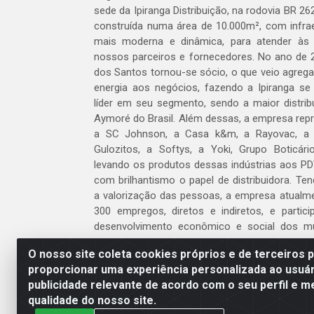
sede da Ipiranga Distribuição, na rodovia BR 262
construída numa área de 10.000m², com infraes
mais moderna e dinâmica, para atender às
nossos parceiros e fornecedores. No ano de 
dos Santos tornou-se sócio, o que veio agreg
energia aos negócios, fazendo a Ipiranga se
líder em seu segmento, sendo a maior distrib
Aymoré do Brasil. Além dessas, a empresa repr
a SC Johnson, a Casa k&m, a Rayovac, a C
Gulozitos, a Softys, a Yoki, Grupo Boticári
levando os produtos dessas indústrias aos PD
com brilhantismo o papel de distribuidora. Te
a valorização das pessoas, a empresa atualm
300 empregos, diretos e indiretos, e partic
desenvolvimento econômico e social dos m
atua.
O nosso site coleta cookies próprios e de terceiros 
proporcionar uma experiência personalizada ao usuár
Venha fazer parte do nosso time!
publicidade relevante de acordo com o seu perfil e m
Clique aqui
qualidade do nosso site.