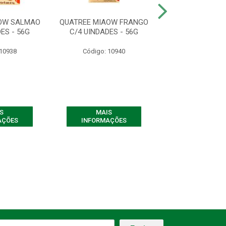
OW SALMAO
QUATREE MIAOW FRANGO
QUATREE MIAOW
ES - 56G
C/4 UINDADES - 56G
SALMÃO C/4 UI
56G
 10938
Código: 10940
Código: 10
S
MAIS
MAIS
AÇÕES
INFORMAÇÕES
INFORMAÇ