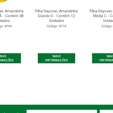
vac Amarelinha
Pilha Rayovac Amarelinha
Pilha Rayovac
A - Contém 48
Grande D - Contém 12
Média C - 
idades
Unidades
Unida
go: 8763
Código: 8774
Código:
MAIS
MAIS
MAI
RMAÇÕES
INFORMAÇÕES
INFORM