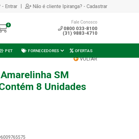
|
 - Entrar
Não é cliente Ipiranga? - Cadastrar
Fale Conosco
0
0800 033-8100
(31) 9883-4710
PET
FORNECEDORES
OFERTAS
VOLTAR
 Amarelinha SM
 Contém 8 Unidades
896009765575