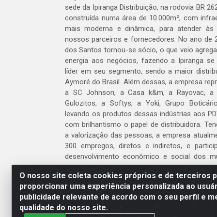
sede da Ipiranga Distribuição, na rodovia BR 262
construída numa área de 10.000m², com infraes
mais moderna e dinâmica, para atender às
nossos parceiros e fornecedores. No ano de 
dos Santos tornou-se sócio, o que veio agreg
energia aos negócios, fazendo a Ipiranga se
líder em seu segmento, sendo a maior distrib
Aymoré do Brasil. Além dessas, a empresa repr
a SC Johnson, a Casa k&m, a Rayovac, a C
Gulozitos, a Softys, a Yoki, Grupo Boticári
levando os produtos dessas indústrias aos PD
com brilhantismo o papel de distribuidora. Te
a valorização das pessoas, a empresa atualm
300 empregos, diretos e indiretos, e partic
desenvolvimento econômico e social dos m
atua.
O nosso site coleta cookies próprios e de terceiros 
proporcionar uma experiência personalizada ao usuár
Venha fazer parte do nosso time!
publicidade relevante de acordo com o seu perfil e m
Clique aqui
qualidade do nosso site.