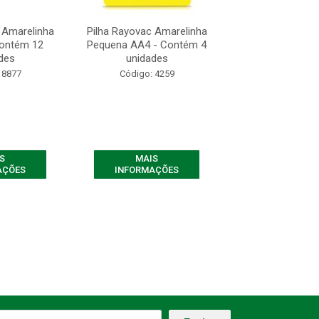
 Amarelinha
Pilha Rayovac Amarelinha
Pilha Rayovac A
Contém 12
Pequena AA4 - Contém 4
Pequena AA - C
des
unidades
Unidade
 8877
Código: 4259
Código: 87
S
MAIS
MAIS
AÇÕES
INFORMAÇÕES
INFORMAÇ