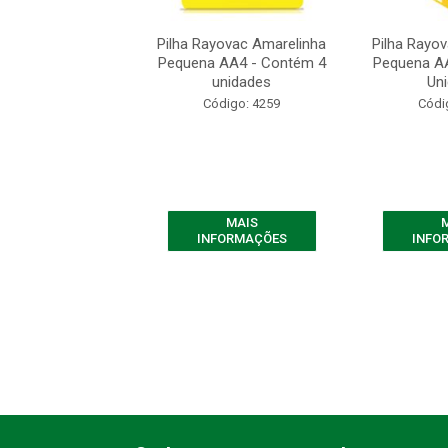
yovac Amarelinha
Pilha Rayovac Amarelinha
Pilha Rayo
 C - Contém 12
Pequena AA4 - Contém 4
Pequena A
Unidades
unidades
Un
ódigo: 8877
Código: 4259
Códi
MAIS
MAIS
FORMAÇÕES
INFORMAÇÕES
INFO