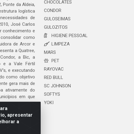
CHOCOLATES
, Ponte da Aldeia,
CONDOR
trutura logística
 necessidades de
GULOSEIMAS
2010, José Carlos
GULOZITOS
ar conhecimento e
HIGIENE PESSOAL
 consolidar como
uidora de Arcor e
LIMPEZA
esenta a Quatree,
MARS
ondor, a Bic, a
PET
o e a Vale Fértil
RAYOVAC
V’s, e executando
ndo como objetivo
RED BULL
ente gera mais de
SC JOHNSON
ipa ativamente do
SOFTYS
unicípios em que
YOKI
para
io, apresentar
elhorar a