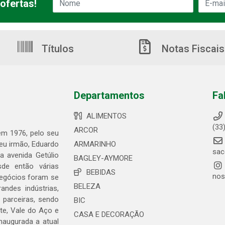
ofertas!
Títulos
Notas Fiscais
Departamentos
Fa
ALIMENTOS
(33
ARCOR
 em 1976, pelo seu
seu irmão, Eduardo
ARMARINHO
sac
 avenida Getúlio
BAGLEY-AYMORE
de então várias
BEBIDAS
nos
negócios foram se
BELEZA
ndes indústrias,
 parceiras, sendo
BIC
te, Vale do Aço e
CASA E DECORAÇÃO
naugurada a atual