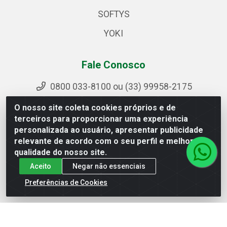
SOFTYS
YOKI
Fale Conosco
0800 033-8100 ou (33) 99958-2175
sac@ipirangamg.com.br
O nosso site coleta cookies próprios e de
Acompanhe nossas publicações
terceiros para proporcionar uma experiência
personalizada ao usuário, apresentar publicidade
relevante de acordo com o seu perfil e melhorar a
qualidade do nosso site.
Ipiranga Distribuição LTDA - Avenida Doutor Jorge
Aceito
Negar não essenciais
Hannas, 101 - Ponte da Aldeia - Manhuaçu / MG - CEP
36906-440 - CNPJ 25.310.749/0001-66
Preferências de Cookies