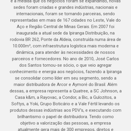
e à medida que os negócios foram se expandindo, novas
sedes foram criadas e grandes indústrias, nacionais e
internacionais, foram se tornando parceiras, sendo
representadas em mais de 167 cidades no Leste, Vale do
Aço e Região Central de Minas Gerais. Em 2007 foi
inaugurada a atual sede da Ipiranga Distribuição, na
rodovia BR 262, Ponte da Aldeia, construída numa área de
10.000m², com infraestrutura logística mais moderna e
dinâmica, para atender às necessidades de nossos
parceiros e fornecedores. No ano de 2010, José Carlos
dos Santos tornou-se sócio, o que veio agregar
conhecimento e energia aos negócios, fazendo a Ipiranga
se consolidar como líder em seu segmento, sendo a
maior distribuidora de Arcor e Aymoré do Brasil. Além
dessas, a empresa representa a Quatree, a SC Johnson, a
Casa k&m, a Rayovac, a Condor, a Bic, a Gulozitos, a
Softys, a Yoki, Grupo Boticário e a Vale Fértil levando os
produtos dessas indústrias aos PDV’s, e executando com
brilhantismo o papel de distribuidora. Tendo como
objetivo a valorização das pessoas, a empresa
atualmente gera mais de 300 empregos, diretos e