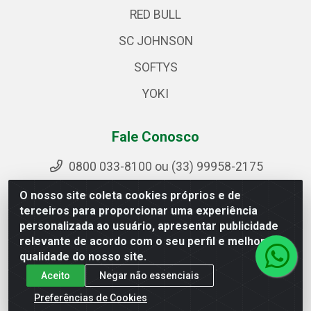
RED BULL
SC JOHNSON
SOFTYS
YOKI
Fale Conosco
0800 033-8100 ou (33) 99958-2175
sac@ipirangamg.com.br
O nosso site coleta cookies próprios e de
Acompanhe nossas publicações
terceiros para proporcionar uma experiência
personalizada ao usuário, apresentar publicidade
relevante de acordo com o seu perfil e melhorar a
qualidade do nosso site.
Ipiranga Distribuição LTDA - Avenida Doutor Jorge
Aceito
Negar não essenciais
Hannas, 101 - Ponte da Aldeia - Manhuaçu / MG - CEP
36906-440 - CNPJ 25.310.749/0001-66
Preferências de Cookies