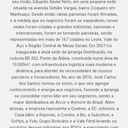
seu irmão, Eduardo Xavier Neto, em uma pequena sede
situada na avenida Getúlio Vargas, bairro Coqueiro em
Manhuaçu. Desde então várias parcerias foram firmadas,
e à medida que os negócios foram se expandindo, novas
sedes foram criadas e grandes indústrias, nacionais e
internacionais, foram se tornando parceiras, sendo
representadas em mais de 167 cidades no Leste, Vale do
Aço e Região Central de Minas Gerais. Em 2007 foi
inaugurada a atual sede da Ipiranga Distribuição, na
rodovia BR 262, Ponte da Aldeia, construída numa área de
10.000m², com infraestrutura logística mais moderna e
dinâmica, para atender às necessidades de nossos
parceiros e fornecedores. No ano de 2010, José Carlos
dos Santos tornou-se sócio, o que veio agregar
conhecimento e energia aos negócios, fazendo a Ipiranga
se consolidar como líder em seu segmento, sendo a
maior distribuidora de Arcor e Aymoré do Brasil. Além
dessas, a empresa representa a Quatree, a SC Johnson, a
Casa k&m, a Rayovac, a Condor, a Bic, a Gulozitos, a
Softys, a Yoki, Grupo Boticário e a Vale Fértil levando os
produtos dessas indústrias aos PDV’s, e executando com