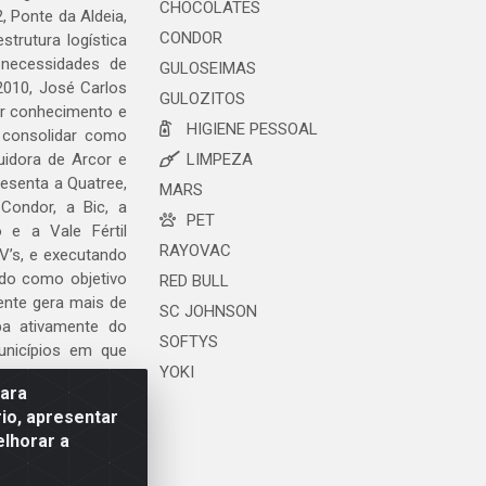
CHOCOLATES
, Ponte da Aldeia,
CONDOR
trutura logística
 necessidades de
GULOSEIMAS
2010, José Carlos
GULOZITOS
ar conhecimento e
HIGIENE PESSOAL
 consolidar como
uidora de Arcor e
LIMPEZA
esenta a Quatree,
MARS
ondor, a Bic, a
PET
o e a Vale Fértil
RAYOVAC
V’s, e executando
ndo como objetivo
RED BULL
ente gera mais de
SC JOHNSON
ipa ativamente do
SOFTYS
unicípios em que
YOKI
para
io, apresentar
elhorar a