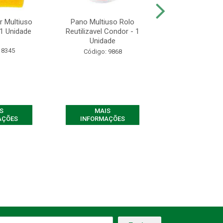
 Multiuso
Pano Multiuso Rolo
Pano de Chão Mi
 1 Unidade
Reutilizavel Condor - 1
Condor - 1 U
Unidade
 8345
Código: 83
Código: 9868
S
MAIS
MAIS
AÇÕES
INFORMAÇÕES
INFORMAÇ