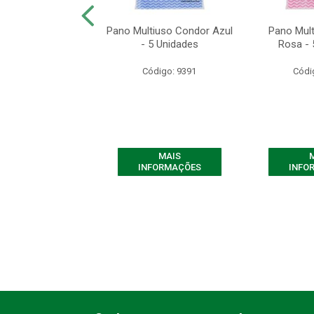
cose Condor para
Pano Multiuso Condor Azul
Pano Mul
 - 1 Unidade
- 5 Unidades
Rosa - 
ódigo: 8343
Código: 9391
Códi
MAIS
MAIS
FORMAÇÕES
INFORMAÇÕES
INFO