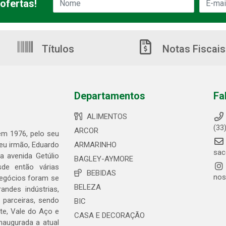
ofertas!
Títulos
Notas Fiscais
Departamentos
Fa
ALIMENTOS
(33
ARCOR
 em 1976, pelo seu
seu irmão, Eduardo
ARMARINHO
sac
 avenida Getúlio
BAGLEY-AYMORE
de então várias
BEBIDAS
nos
negócios foram se
BELEZA
ndes indústrias,
 parceiras, sendo
BIC
te, Vale do Aço e
CASA E DECORAÇÃO
naugurada a atual