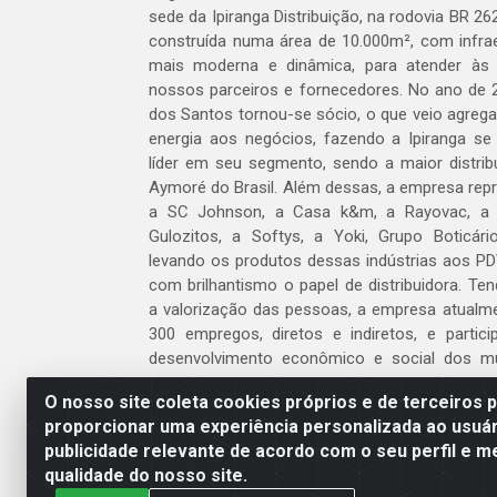
sede da Ipiranga Distribuição, na rodovia BR 262
construída numa área de 10.000m², com infraes
mais moderna e dinâmica, para atender às
nossos parceiros e fornecedores. No ano de 
dos Santos tornou-se sócio, o que veio agreg
energia aos negócios, fazendo a Ipiranga se
líder em seu segmento, sendo a maior distrib
Aymoré do Brasil. Além dessas, a empresa repr
a SC Johnson, a Casa k&m, a Rayovac, a C
Gulozitos, a Softys, a Yoki, Grupo Boticári
levando os produtos dessas indústrias aos PD
com brilhantismo o papel de distribuidora. Te
a valorização das pessoas, a empresa atualm
300 empregos, diretos e indiretos, e partic
desenvolvimento econômico e social dos m
atua.
O nosso site coleta cookies próprios e de terceiros 
proporcionar uma experiência personalizada ao usuár
Venha fazer parte do nosso time!
publicidade relevante de acordo com o seu perfil e m
Clique aqui
qualidade do nosso site.