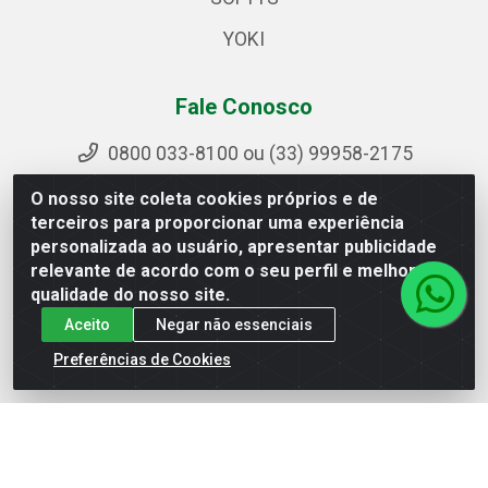
YOKI
Fale Conosco
0800 033-8100 ou (33) 99958-2175
sac@ipirangamg.com.br
O nosso site coleta cookies próprios e de
Acompanhe nossas publicações
terceiros para proporcionar uma experiência
personalizada ao usuário, apresentar publicidade
relevante de acordo com o seu perfil e melhorar a
qualidade do nosso site.
Ipiranga Distribuição LTDA - Avenida Doutor Jorge
Aceito
Negar não essenciais
Hannas, 101 - Ponte da Aldeia - Manhuaçu / MG - CEP
36906-440 - CNPJ 25.310.749/0001-66
Preferências de Cookies