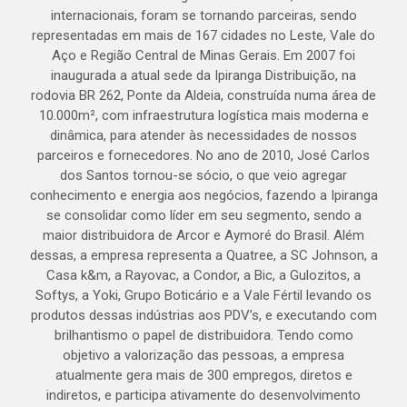
internacionais, foram se tornando parceiras, sendo
representadas em mais de 167 cidades no Leste, Vale do
Aço e Região Central de Minas Gerais. Em 2007 foi
inaugurada a atual sede da Ipiranga Distribuição, na
rodovia BR 262, Ponte da Aldeia, construída numa área de
10.000m², com infraestrutura logística mais moderna e
dinâmica, para atender às necessidades de nossos
parceiros e fornecedores. No ano de 2010, José Carlos
dos Santos tornou-se sócio, o que veio agregar
conhecimento e energia aos negócios, fazendo a Ipiranga
se consolidar como líder em seu segmento, sendo a
maior distribuidora de Arcor e Aymoré do Brasil. Além
dessas, a empresa representa a Quatree, a SC Johnson, a
Casa k&m, a Rayovac, a Condor, a Bic, a Gulozitos, a
Softys, a Yoki, Grupo Boticário e a Vale Fértil levando os
produtos dessas indústrias aos PDV’s, e executando com
brilhantismo o papel de distribuidora. Tendo como
objetivo a valorização das pessoas, a empresa
atualmente gera mais de 300 empregos, diretos e
indiretos, e participa ativamente do desenvolvimento