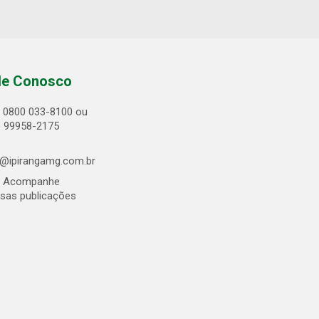
le Conosco
0800 033-8100 ou
) 99958-2175
@ipirangamg.com.br
Acompanhe
sas publicações