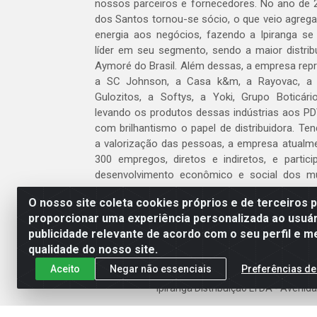
nossos parceiros e fornecedores. No ano de 
dos Santos tornou-se sócio, o que veio agreg
energia aos negócios, fazendo a Ipiranga se
líder em seu segmento, sendo a maior distrib
Aymoré do Brasil. Além dessas, a empresa repr
a SC Johnson, a Casa k&m, a Rayovac, a C
Gulozitos, a Softys, a Yoki, Grupo Boticári
levando os produtos dessas indústrias aos PD
com brilhantismo o papel de distribuidora. Te
a valorização das pessoas, a empresa atualm
300 empregos, diretos e indiretos, e partic
desenvolvimento econômico e social dos m
atua.
O nosso site coleta cookies próprios e de terceiros 
proporcionar uma experiência personalizada ao usuár
Venha fazer parte do nosso time!
publicidade relevante de acordo com o seu perfil e m
Clique aqui
qualidade do nosso site.
Aceito
Negar não essenciais
Preferências de
Ipiranga Distribuição LTDA - Aveni