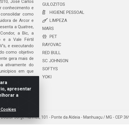
2010, José Carlos
GULOZITOS
ar conhecimento e
HIGIENE PESSOAL
 consolidar como
uidora de Arcor e
LIMPEZA
esenta a Quatree,
MARS
ondor, a Bic, a
PET
o e a Vale Fértil
RAYOVAC
V’s, e executando
ndo como objetivo
RED BULL
ente gera mais de
SC JOHNSON
ipa ativamente do
SOFTYS
unicípios em que
YOKI
para
io, apresentar
elhorar a
 Cookies
da Doutor Jorge Hannas, 101 - Ponte da Aldeia - Manhuaçu / MG - CEP 