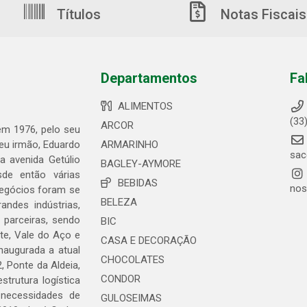
Títulos
Notas Fiscais
Departamentos
Fa
ALIMENTOS
(33
ARCOR
 em 1976, pelo seu
seu irmão, Eduardo
ARMARINHO
sac
 avenida Getúlio
BAGLEY-AYMORE
de então várias
BEBIDAS
nos
negócios foram se
BELEZA
ndes indústrias,
 parceiras, sendo
BIC
te, Vale do Aço e
CASA E DECORAÇÃO
naugurada a atual
CHOCOLATES
, Ponte da Aldeia,
CONDOR
trutura logística
 necessidades de
GULOSEIMAS