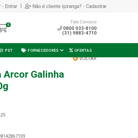
|
 - Entrar
Não é cliente Ipiranga? - Cadastrar
Fale Conosco
0
0800 033-8100
(31) 9883-4710
PET
FORNECEDORES
OFERTAS
VOLTAR
 Arcor Galinha
0g
625
898142867109