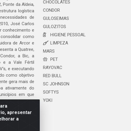
CHOCOLATES
, Ponte da Aldeia,
CONDOR
trutura logística
 necessidades de
GULOSEIMAS
2010, José Carlos
GULOZITOS
ar conhecimento e
HIGIENE PESSOAL
 consolidar como
uidora de Arcor e
LIMPEZA
esenta a Quatree,
MARS
ondor, a Bic, a
PET
o e a Vale Fértil
RAYOVAC
V’s, e executando
ndo como objetivo
RED BULL
ente gera mais de
SC JOHNSON
ipa ativamente do
SOFTYS
unicípios em que
YOKI
para
io, apresentar
elhorar a