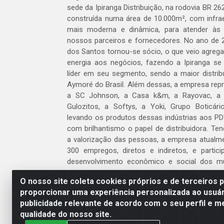
sede da Ipiranga Distribuição, na rodovia BR 262
construída numa área de 10.000m², com infraes
mais moderna e dinâmica, para atender às
nossos parceiros e fornecedores. No ano de 
dos Santos tornou-se sócio, o que veio agreg
energia aos negócios, fazendo a Ipiranga se
líder em seu segmento, sendo a maior distrib
Aymoré do Brasil. Além dessas, a empresa repr
a SC Johnson, a Casa k&m, a Rayovac, a C
Gulozitos, a Softys, a Yoki, Grupo Boticári
levando os produtos dessas indústrias aos PD
com brilhantismo o papel de distribuidora. Te
a valorização das pessoas, a empresa atualm
300 empregos, diretos e indiretos, e partic
desenvolvimento econômico e social dos m
atua.
O nosso site coleta cookies próprios e de terceiros 
proporcionar uma experiência personalizada ao usuár
Venha fazer parte do nosso time!
publicidade relevante de acordo com o seu perfil e m
Clique aqui
qualidade do nosso site.