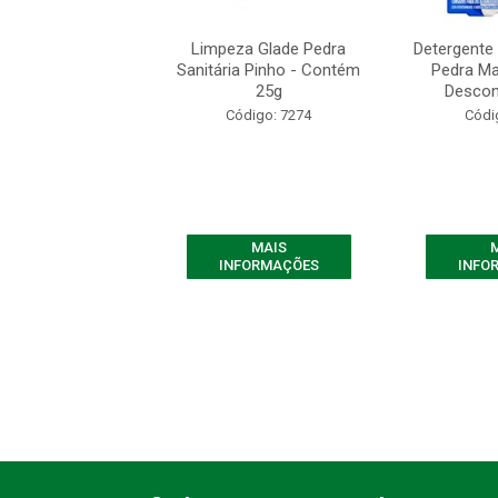
te Sanitário Pato
Limpeza Glade Pedra
Detergente 
avanda - Contém
Sanitária Pinho - Contém
Pedra Ma
5 gramas
25g
Descont
ódigo: 9050
Código: 7274
Códi
MAIS
MAIS
FORMAÇÕES
INFORMAÇÕES
INFO