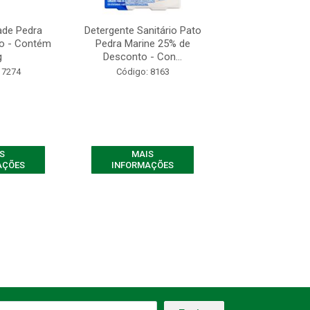
ade Pedra
Detergente Sanitário Pato
Detergente Sanit
ho - Contém
Pedra Marine 25% de
Pedra Lavanda 
g
Desconto - Con...
25 gram
 7274
Código: 8163
Código: 90
S
MAIS
MAIS
AÇÕES
INFORMAÇÕES
INFORMAÇ