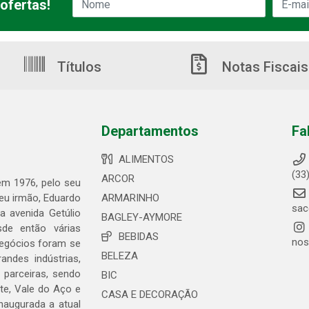
ofertas!
Títulos
Notas Fiscais
Departamentos
Fa
ALIMENTOS
(33
ARCOR
 em 1976, pelo seu
seu irmão, Eduardo
ARMARINHO
sac
 avenida Getúlio
BAGLEY-AYMORE
de então várias
BEBIDAS
nos
negócios foram se
BELEZA
ndes indústrias,
 parceiras, sendo
BIC
te, Vale do Aço e
CASA E DECORAÇÃO
naugurada a atual