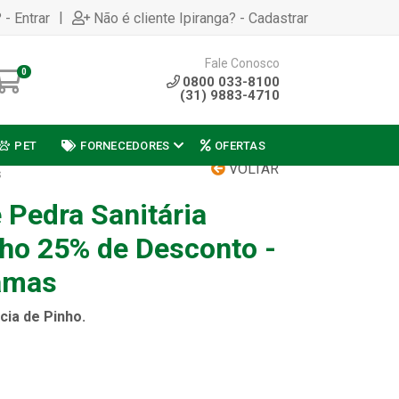
|
 - Entrar
Não é cliente Ipiranga? - Cadastrar
Fale Conosco
0
0800 033-8100
(31) 9883-4710
PET
FORNECEDORES
OFERTAS
VOLTAR
S
 Pedra Sanitária
ho 25% de Desconto -
amas
cia de Pinho.