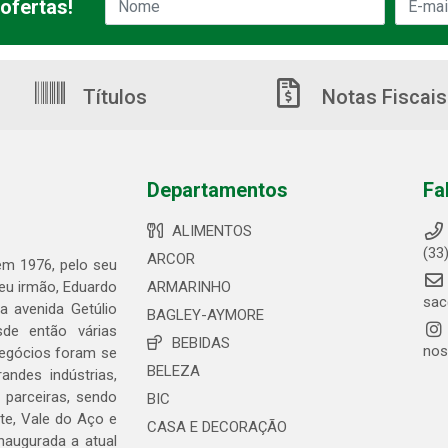
ofertas!
Títulos
Notas Fiscais
Departamentos
Fa
ALIMENTOS
(33
ARCOR
 em 1976, pelo seu
seu irmão, Eduardo
ARMARINHO
sac
 avenida Getúlio
BAGLEY-AYMORE
de então várias
BEBIDAS
nos
negócios foram se
BELEZA
ndes indústrias,
 parceiras, sendo
BIC
te, Vale do Aço e
CASA E DECORAÇÃO
naugurada a atual