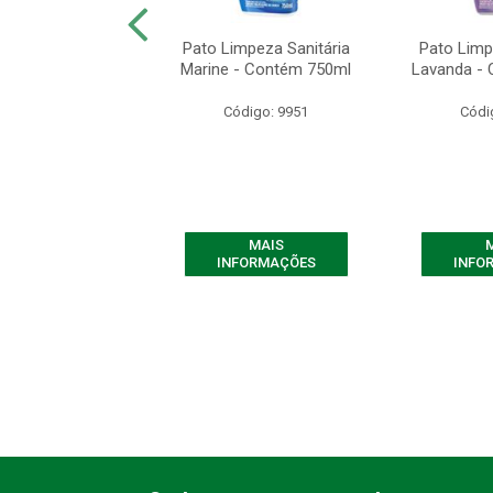
 de Banheiro Pato
Pato Limpeza Sanitária
Pato Limp
a Profunda Gel
Marine - Contém 750ml
Lavanda -
ine - Cont...
Código: 9951
Códi
ódigo: 8108
MAIS
MAIS
FORMAÇÕES
INFORMAÇÕES
INFO