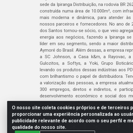
sede da Ipiranga Distribuição, na rodovia BR 262
construída numa área de 10.000m², com infraes
mais moderna e dinâmica, para atender às
nossos parceiros e fornecedores. No ano de 
dos Santos tornou-se sócio, o que veio agreg
energia aos negócios, fazendo a Ipiranga se
líder em seu segmento, sendo a maior distrib
Aymoré do Brasil. Além dessas, a empresa repr
a SC Johnson, a Casa k&m, a Rayovac, a C
Gulozitos, a Softys, a Yoki, Grupo Boticári
levando os produtos dessas indústrias aos PD
com brilhantismo o papel de distribuidora. Te
a valorização das pessoas, a empresa atualm
300 empregos, diretos e indiretos, e partic
desenvolvimento econômico e social dos m
atua.
O nosso site coleta cookies próprios e de terceiros 
proporcionar uma experiência personalizada ao usuár
Venha fazer parte do nosso time!
publicidade relevante de acordo com o seu perfil e m
Clique aqui
qualidade do nosso site.