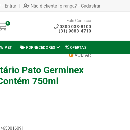
|
 - Entrar
Não é cliente Ipiranga? - Cadastrar
Fale Conosco
0
0800 033-8100
(31) 9883-4710
PET
FORNECEDORES
OFERTAS
VOLTAR
tário Pato Germinex
- Contém 750ml
894650016091