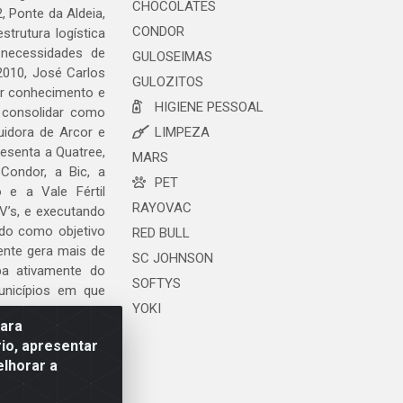
CHOCOLATES
, Ponte da Aldeia,
CONDOR
trutura logística
 necessidades de
GULOSEIMAS
2010, José Carlos
GULOZITOS
ar conhecimento e
HIGIENE PESSOAL
 consolidar como
uidora de Arcor e
LIMPEZA
esenta a Quatree,
MARS
ondor, a Bic, a
PET
o e a Vale Fértil
RAYOVAC
V’s, e executando
ndo como objetivo
RED BULL
ente gera mais de
SC JOHNSON
ipa ativamente do
SOFTYS
unicípios em que
YOKI
para
io, apresentar
elhorar a