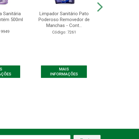
 Sanitária
Limpador Sanitário Pato
Limpador Sanitá
ntém 500ml
Poderoso Removedor de
Gel Marine Gráti
Manchas - Cont...
750ml
 9949
Código: 7261
Código: 72
S
MAIS
MAIS
AÇÕES
INFORMAÇÕES
INFORMAÇ