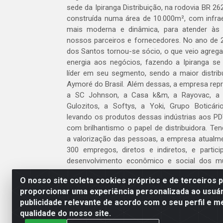
sede da Ipiranga Distribuição, na rodovia BR 262
construída numa área de 10.000m², com infraes
mais moderna e dinâmica, para atender às
nossos parceiros e fornecedores. No ano de 
dos Santos tornou-se sócio, o que veio agreg
energia aos negócios, fazendo a Ipiranga se
líder em seu segmento, sendo a maior distrib
Aymoré do Brasil. Além dessas, a empresa repr
a SC Johnson, a Casa k&m, a Rayovac, a C
Gulozitos, a Softys, a Yoki, Grupo Boticári
levando os produtos dessas indústrias aos PD
com brilhantismo o papel de distribuidora. Te
a valorização das pessoas, a empresa atualm
300 empregos, diretos e indiretos, e partic
desenvolvimento econômico e social dos m
atua.
O nosso site coleta cookies próprios e de terceiros 
proporcionar uma experiência personalizada ao usuár
Venha fazer parte do nosso time!
publicidade relevante de acordo com o seu perfil e m
Clique aqui
qualidade do nosso site.