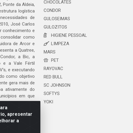
CHOCOLATES
, Ponte da Aldeia,
CONDOR
trutura logística
 necessidades de
GULOSEIMAS
2010, José Carlos
GULOZITOS
ar conhecimento e
HIGIENE PESSOAL
 consolidar como
uidora de Arcor e
LIMPEZA
esenta a Quatree,
MARS
ondor, a Bic, a
PET
o e a Vale Fértil
RAYOVAC
V’s, e executando
ndo como objetivo
RED BULL
ente gera mais de
SC JOHNSON
ipa ativamente do
SOFTYS
unicípios em que
YOKI
para
io, apresentar
elhorar a