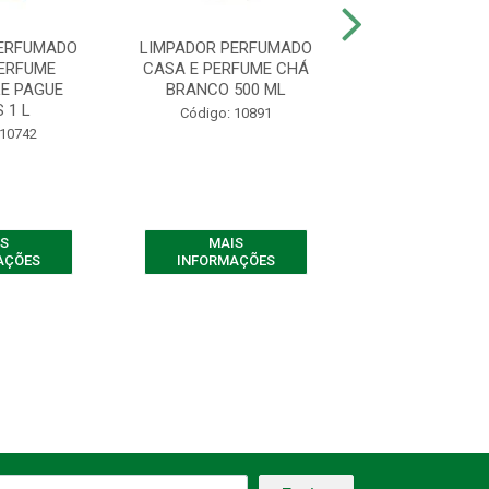
PERFUMADO
LIMPADOR PERFUMADO
LIMPADOR PE
PERFUME
CASA E PERFUME CHÁ
CASA E PER
E PAGUE
BRANCO 500 ML
MISTERIO DI
 1 L
PAGUE ME.
Código: 10891
 10742
Código: 10
S
MAIS
MAIS
AÇÕES
INFORMAÇÕES
INFORMAÇ