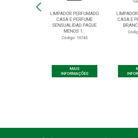
DOR PERFUMADO
LIMPADOR PERFUMADO
LIMPADO
A E PERFUME
CASA E PERFUME
CASA E 
UALIDAD 1 L
SENSUALIDAD PAGUE
BRANC
MENOS 1...
digo: 10730
Códig
Código: 10745
MAIS
MAIS
FORMAÇÕES
INFORMAÇÕES
INFO