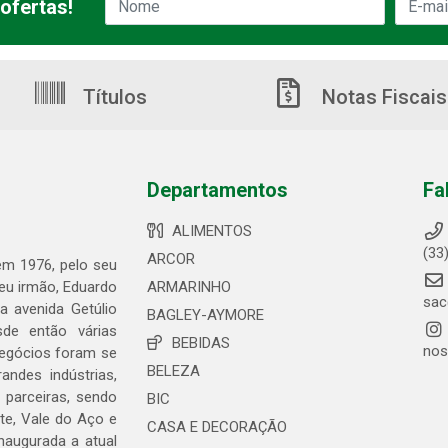
ofertas!
Títulos
Notas Fiscais
Departamentos
Fa
ALIMENTOS
(33
ARCOR
 em 1976, pelo seu
seu irmão, Eduardo
ARMARINHO
sac
 avenida Getúlio
BAGLEY-AYMORE
de então várias
BEBIDAS
nos
negócios foram se
BELEZA
ndes indústrias,
 parceiras, sendo
BIC
te, Vale do Aço e
CASA E DECORAÇÃO
naugurada a atual