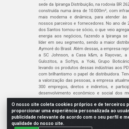
sede da Ipiranga Distribuição, na rodovia BR 262
construída numa área de 10.000m², com infraes
mais moderna e dinâmica, para atender às
nossos parceiros e fornecedores. No ano de 
dos Santos tornou-se sócio, o que veio agreg
energia aos negócios, fazendo a Ipiranga se
líder em seu segmento, sendo a maior distrib
Aymoré do Brasil. Além dessas, a empresa repr
a SC Johnson, a Casa k&m, a Rayovac, a C
Gulozitos, a Softys, a Yoki, Grupo Boticári
levando os produtos dessas indústrias aos PD
com brilhantismo o papel de distribuidora. Te
a valorização das pessoas, a empresa atualm
300 empregos, diretos e indiretos, e partic
desenvolvimento econômico e social dos m
atua.
O nosso site coleta cookies próprios e de terceiros 
proporcionar uma experiência personalizada ao usuár
Venha fazer parte do nosso time!
publicidade relevante de acordo com o seu perfil e m
Clique aqui
qualidade do nosso site.