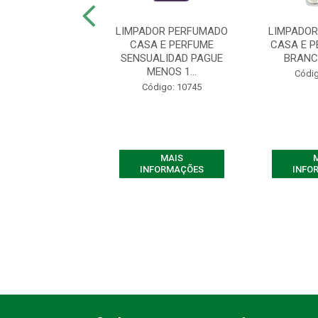
DOR PERFUMADO
LIMPADOR PERFUMADO
LIMPADO
PERFUME AMABLE
CASA E PERFUME
CASA E 
1 L
SENSUALIDAD PAGUE
BRANC
MENOS 1...
digo: 10734
Códig
Código: 10745
MAIS
MAIS
FORMAÇÕES
INFORMAÇÕES
INFO