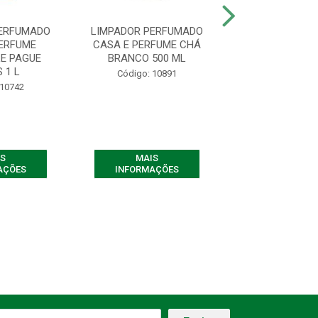
PERFUMADO
LIMPADOR PERFUMADO
LIMPADOR PE
PERFUME
CASA E PERFUME CHÁ
CASA E PER
E PAGUE
BRANCO 500 ML
AGRADABLE 5
 1 L
Código: 10891
Código: 10
 10742
S
MAIS
MAIS
AÇÕES
INFORMAÇÕES
INFORMAÇ