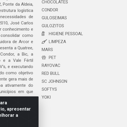
CHOCOLATES
, Ponte da Aldeia,
CONDOR
trutura logística
 necessidades de
GULOSEIMAS
2010, José Carlos
GULOZITOS
ar conhecimento e
HIGIENE PESSOAL
 consolidar como
uidora de Arcor e
LIMPEZA
esenta a Quatree,
MARS
ondor, a Bic, a
PET
o e a Vale Fértil
RAYOVAC
V’s, e executando
ndo como objetivo
RED BULL
ente gera mais de
SC JOHNSON
ipa ativamente do
SOFTYS
unicípios em que
YOKI
para
io, apresentar
elhorar a