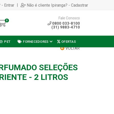
|
 - Entrar
Não é cliente Ipiranga? - Cadastrar
Fale Conosco
0
0800 033-8100
(31) 9883-4710
PET
FORNECEDORES
OFERTAS
VOLTAR
ERFUMADO SELEÇÕES
IENTE - 2 LITROS