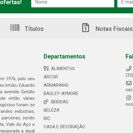
ofertas!
Títulos
Notas Fiscais
Departamentos
Fa
ALIMENTOS
(33
ARCOR
 em 1976, pelo seu
seu irmão, Eduardo
ARMARINHO
sac
 avenida Getúlio
BAGLEY-AYMORE
de então várias
BEBIDAS
nos
negócios foram se
BELEZA
ndes indústrias,
 parceiras, sendo
BIC
te, Vale do Aço e
CASA E DECORAÇÃO
naugurada a atual