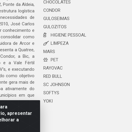
CHOCOLATES
, Ponte da Aldeia,
CONDOR
trutura logística
 necessidades de
GULOSEIMAS
2010, José Carlos
GULOZITOS
ar conhecimento e
HIGIENE PESSOAL
 consolidar como
uidora de Arcor e
LIMPEZA
esenta a Quatree,
MARS
ondor, a Bic, a
PET
o e a Vale Fértil
RAYOVAC
V’s, e executando
ndo como objetivo
RED BULL
ente gera mais de
SC JOHNSON
ipa ativamente do
SOFTYS
unicípios em que
YOKI
para
io, apresentar
elhorar a