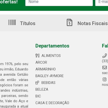
ofertas!
Títulos
Notas Fiscais
Departamentos
Fa
ALIMENTOS
(33
ARCOR
 em 1976, pelo seu
seu irmão, Eduardo
ARMARINHO
sac
 avenida Getúlio
BAGLEY-AYMORE
de então várias
BEBIDAS
nos
negócios foram se
BELEZA
ndes indústrias,
 parceiras, sendo
BIC
te, Vale do Aço e
CASA E DECORAÇÃO
naugurada a atual