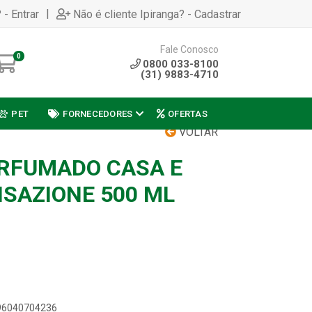
|
 - Entrar
Não é cliente Ipiranga? - Cadastrar
Fale Conosco
0
0800 033-8100
(31) 9883-4710
PET
FORNECEDORES
OFERTAS
VOLTAR
RFUMADO CASA E
SAZIONE 500 ML
896040704236