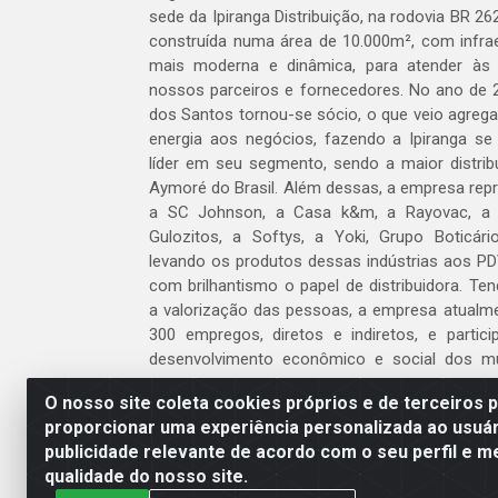
sede da Ipiranga Distribuição, na rodovia BR 262
construída numa área de 10.000m², com infraes
mais moderna e dinâmica, para atender às
nossos parceiros e fornecedores. No ano de 
dos Santos tornou-se sócio, o que veio agreg
energia aos negócios, fazendo a Ipiranga se
líder em seu segmento, sendo a maior distrib
Aymoré do Brasil. Além dessas, a empresa repr
a SC Johnson, a Casa k&m, a Rayovac, a C
Gulozitos, a Softys, a Yoki, Grupo Boticári
levando os produtos dessas indústrias aos PD
com brilhantismo o papel de distribuidora. Te
a valorização das pessoas, a empresa atualm
300 empregos, diretos e indiretos, e partic
desenvolvimento econômico e social dos m
atua.
O nosso site coleta cookies próprios e de terceiros 
proporcionar uma experiência personalizada ao usuár
Venha fazer parte do nosso time!
publicidade relevante de acordo com o seu perfil e m
Clique aqui
qualidade do nosso site.