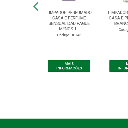
DOR PERFUMADO
LIMPADOR PERFUMADO
LIMPADO
PERFUME AMABLE
CASA E PERFUME
CASA E 
1 L
SENSUALIDAD PAGUE
BRANC
MENOS 1...
digo: 10734
Códig
Código: 10745
MAIS
MAIS
FORMAÇÕES
INFORMAÇÕES
INFO