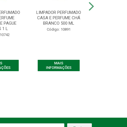
PERFUMADO
LIMPADOR PERFUMADO
LIMPADOR PE
PERFUME
CASA E PERFUME CHÁ
CASA E PER
E PAGUE
BRANCO 500 ML
MISTERIO DI
 1 L
PAGUE ME.
Código: 10891
 10742
Código: 10
S
MAIS
MAIS
AÇÕES
INFORMAÇÕES
INFORMAÇ