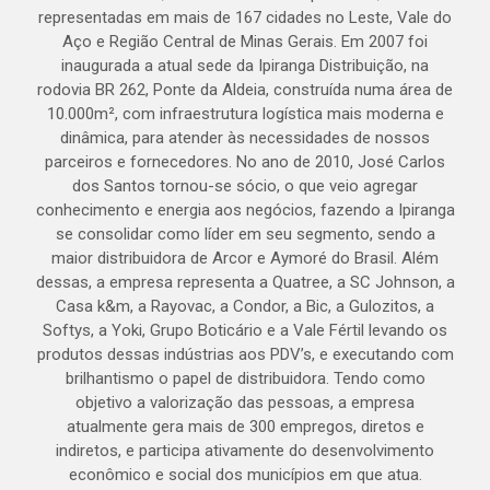
representadas em mais de 167 cidades no Leste, Vale do
Aço e Região Central de Minas Gerais. Em 2007 foi
inaugurada a atual sede da Ipiranga Distribuição, na
rodovia BR 262, Ponte da Aldeia, construída numa área de
10.000m², com infraestrutura logística mais moderna e
dinâmica, para atender às necessidades de nossos
parceiros e fornecedores. No ano de 2010, José Carlos
dos Santos tornou-se sócio, o que veio agregar
conhecimento e energia aos negócios, fazendo a Ipiranga
se consolidar como líder em seu segmento, sendo a
maior distribuidora de Arcor e Aymoré do Brasil. Além
dessas, a empresa representa a Quatree, a SC Johnson, a
Casa k&m, a Rayovac, a Condor, a Bic, a Gulozitos, a
Softys, a Yoki, Grupo Boticário e a Vale Fértil levando os
produtos dessas indústrias aos PDV’s, e executando com
brilhantismo o papel de distribuidora. Tendo como
objetivo a valorização das pessoas, a empresa
atualmente gera mais de 300 empregos, diretos e
indiretos, e participa ativamente do desenvolvimento
econômico e social dos municípios em que atua.