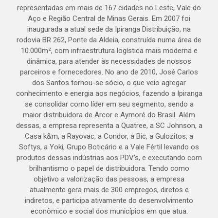
representadas em mais de 167 cidades no Leste, Vale do
Aço e Região Central de Minas Gerais. Em 2007 foi
inaugurada a atual sede da Ipiranga Distribuição, na
rodovia BR 262, Ponte da Aldeia, construída numa área de
10.000m², com infraestrutura logística mais moderna e
dinâmica, para atender às necessidades de nossos
parceiros e fornecedores. No ano de 2010, José Carlos
dos Santos tornou-se sócio, o que veio agregar
conhecimento e energia aos negócios, fazendo a Ipiranga
se consolidar como líder em seu segmento, sendo a
maior distribuidora de Arcor e Aymoré do Brasil. Além
dessas, a empresa representa a Quatree, a SC Johnson, a
Casa k&m, a Rayovac, a Condor, a Bic, a Gulozitos, a
Softys, a Yoki, Grupo Boticário e a Vale Fértil levando os
produtos dessas indústrias aos PDV’s, e executando com
brilhantismo o papel de distribuidora. Tendo como
objetivo a valorização das pessoas, a empresa
atualmente gera mais de 300 empregos, diretos e
indiretos, e participa ativamente do desenvolvimento
econômico e social dos municípios em que atua.